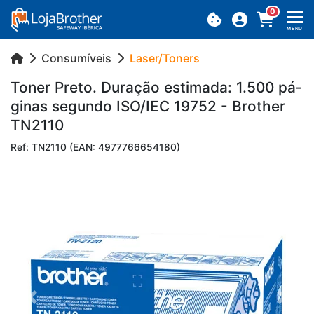
0
MENU
Consumíveis
Laser/Toners
Toner Preto. Du­ração es­ti­mada: 1.500 pá­
ginas se­gundo ISO/IEC 19752 - Brother
TN2110
Ref: TN2110 (EAN: 4977766654180)
Previous
Next