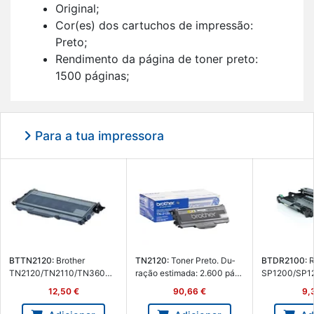
Ori­ginal;
Cor(es) dos car­tu­chos de im­pressão:
Preto;
Ren­di­mento da pá­gina de toner preto:
1500 pá­ginas;
Im­pressão a laser;
1 uni­dade(s).
Para a tua impressora
BTTN2120:
Brother
TN2120:
Toner Preto. Du­
BT­DR2100:
R
TN2120/TN2110/TN360
ração es­ti­mada: 2.600 pá­
SP1200/SP12
Car­tucho de Toner Ge­né­
ginas se­gundo ISO/IEC
Imagem Ge­né­
12,50 €
90,66 €
9,
rico Preto - BT-TN2120
19752 - Brother TN2120
DR2100