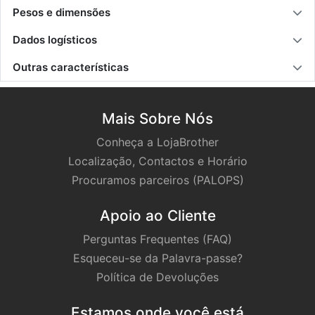
Pesos e dimensões
Dados logísticos
Outras características
Mais Sobre Nós
Conheça a LojaBrother
Localização, Contactos e Horário
Procuramos parceiros (PALOPS)
Apoio ao Cliente
Perguntas Frequentes (FAQ)
Esqueceu-se da Palavra-passe?
Política de Devoluções
Estamos onde você está