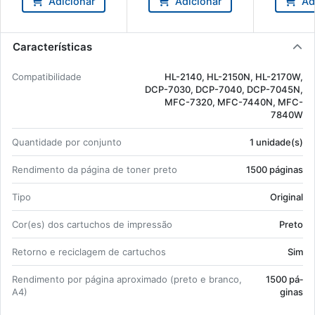
Adicionar
Adicionar
Ad
Características
Com­pa­ti­bi­li­dade
HL-2140, HL-2150N, HL-2170W,
DCP-7030, DCP-7040, DCP-7045N,
MFC-7320, MFC-7440N, MFC-
7840W
Quan­ti­dade por con­junto
1 uni­dade(s)
Ren­di­mento da pá­gina de toner preto
1500 pá­ginas
Tipo
Ori­ginal
Cor(es) dos car­tu­chos de im­pressão
Preto
Re­torno e re­ci­clagem de car­tu­chos
Sim
Ren­di­mento por pá­gina apro­xi­mado (preto e branco,
1500 pá­
A4)
ginas