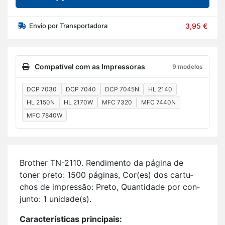
Envio por Transportadora
3,95 €
Compatível com as Impressoras
9 modelos
DCP 7030
DCP 7040
DCP 7045N
HL 2140
HL 2150N
HL 2170W
MFC 7320
MFC 7440N
MFC 7840W
Brother TN-2110. Ren­di­mento da pá­gina de
toner preto: 1500 pá­ginas, Cor(es) dos car­tu­
chos de im­pressão: Preto, Quan­ti­dade por con­
junto: 1 uni­dade(s).
Ca­rac­te­rís­ticas prin­ci­pais: