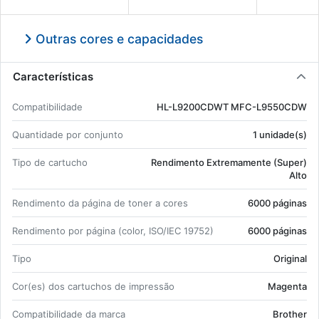
TN326CY(U)
TN326MG(U
Outras cores e capacidades
Características
Com­pa­ti­bi­li­dade
HL-L9200CDWT MFC-L9550CDW
Quan­ti­dade por con­junto
1 uni­dade(s)
Tipo de car­tucho
Ren­di­mento Ex­tre­ma­mente (Super)
Alto
Ren­di­mento da pá­gina de toner a cores
6000 pá­ginas
Ren­di­mento por pá­gina (color, ISO/IEC 19752)
6000 pá­ginas
Tipo
Ori­ginal
Cor(es) dos car­tu­chos de im­pressão
Ma­genta
Com­pa­ti­bi­li­dade da marca
Brother