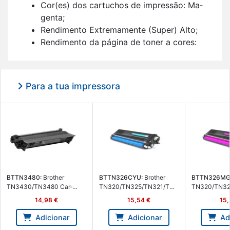
Cor(es) dos car­tu­chos de im­pressão: Ma­
genta;
Ren­di­mento Ex­tre­ma­mente (Super) Alto;
Ren­di­mento da pá­gina de toner a cores:
6000 pá­ginas;
Im­pressão a laser;
1 uni­dade(s).
Para a tua impressora
BTTN3480:
Brother
BTTN326CYU:
Brother
BTTN326MG
TN3430/TN3480 Car­
TN320/TN325/TN321/TN3
TN320/TN32
tucho Preto de Toner Ge­né­
26/TN329 Toner Cyan -
26/TN329 Ton
14,98 €
15,54 €
15,
rico - BT-TN3480
Subs­titui
Subs­titui
TN320C/TN325C/TN321C
TN320M/TN
Adicionar
Adicionar
Ad
/TN326C/TN329C - BT-
M/TN326M/T