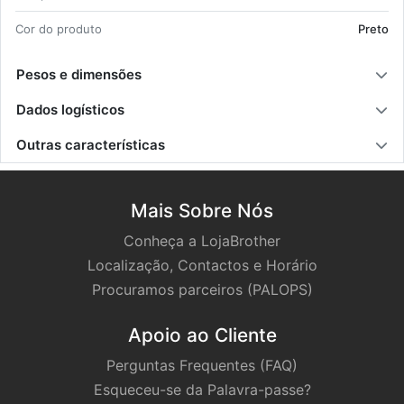
Cor do pro­duto
Preto
Pesos e dimensões
Dados logísticos
Outras características
Mais Sobre Nós
Conheça a LojaBrother
Localização, Contactos e Horário
Procuramos parceiros (PALOPS)
Apoio ao Cliente
Perguntas Frequentes (FAQ)
Esqueceu-se da Palavra-passe?