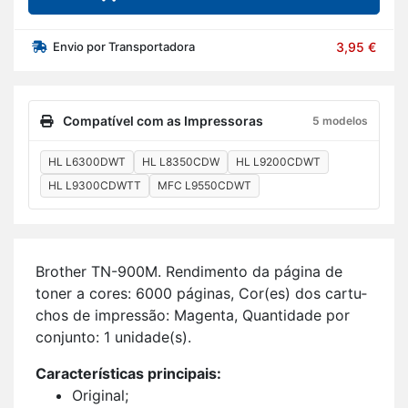
Envio por Transportadora
3,95 €
Compatível com as Impressoras
5 modelos
HL L6300DWT
HL L8350CDW
HL L9200CDWT
HL L9300CDWTT
MFC L9550CDWT
Brother TN-900M. Ren­di­mento da pá­gina de
toner a cores: 6000 pá­ginas, Cor(es) dos car­tu­
chos de im­pressão: Ma­genta, Quan­ti­dade por
con­junto: 1 uni­dade(s).
Ca­rac­te­rís­ticas prin­ci­pais:
Ori­ginal;