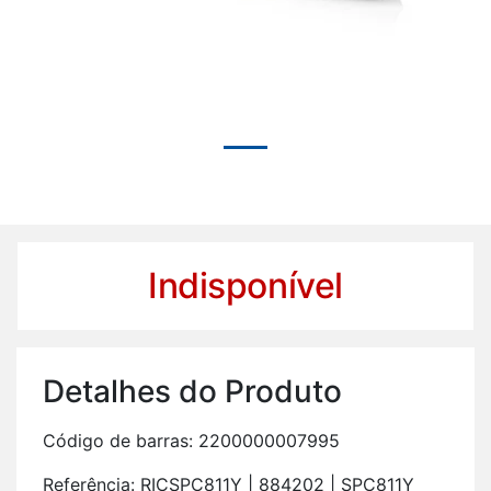
Indisponível
De­ta­lhes do Pro­duto
Có­digo de barras: 2200000007995
Re­fe­rência: RICSPC811Y | 884202 | SPC811Y