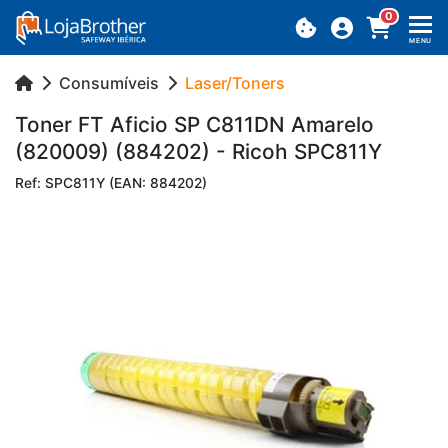
0
MENU
Consumíveis
Laser/Toners
Toner FT Aficio SP C811DN Ama­relo
(820009) (884202) - Ricoh SPC811Y
Ref: SPC811Y (EAN: 884202)
Previous
Next