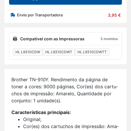
Envio por Transportadora
3,95 €
Compatível com as Impressoras
3 modelos
HL L9310CDW
HL L9310CDWT
HL L9310CDWTT
Brother TN-910Y. Ren­di­mento da pá­gina de
toner a cores: 9000 pá­ginas, Cor(es) dos car­tu­
chos de im­pressão: Ama­relo, Quan­ti­dade por
con­junto: 1 uni­dade(s).
Ca­rac­te­rís­ticas prin­ci­pais:
Ori­ginal;
Cor(es) dos car­tu­chos de im­pressão: Ama­