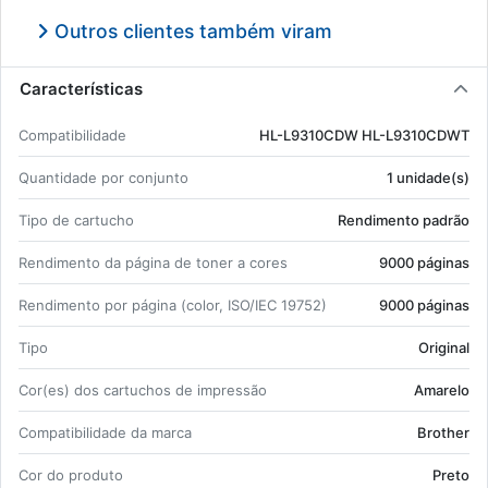
Outros clientes também viram
Características
Com­pa­ti­bi­li­dade
HL-L9310CDW HL-L9310CDWT
Quan­ti­dade por con­junto
1 uni­dade(s)
Tipo de car­tucho
Ren­di­mento pa­drão
Ren­di­mento da pá­gina de toner a cores
9000 pá­ginas
Ren­di­mento por pá­gina (color, ISO/IEC 19752)
9000 pá­ginas
Tipo
Ori­ginal
Cor(es) dos car­tu­chos de im­pressão
Ama­relo
Com­pa­ti­bi­li­dade da marca
Brother
Cor do pro­duto
Preto