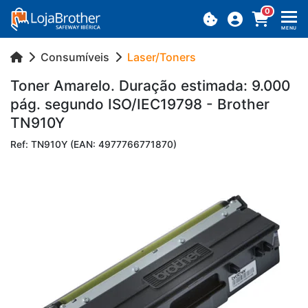
0
MENU
Consumíveis
Laser/Toners
Toner Ama­relo. Du­ração es­ti­mada: 9.000
pág. se­gundo ISO/IEC19798 - Brother
TN910Y
Ref: TN910Y (EAN: 4977766771870)
Previous
Next