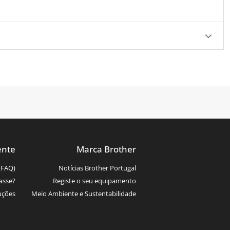
ente
Marca Brother
(FAQ)
Notícias Brother Portugal
asse?
Registe o seu equipamento
uções
Meio Ambiente e Sustentabilidade