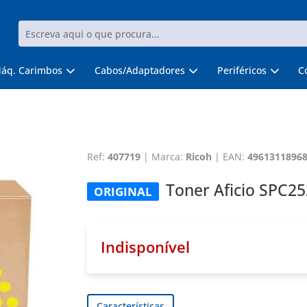
áq. Carimbos
Cabos/Adaptadores
Periféricos
C
Ref:
407719
|
Marca:
Ricoh
|
EAN:
4961311896
Toner Aficio SPC2
ORIGINAL
Indisponível
Características