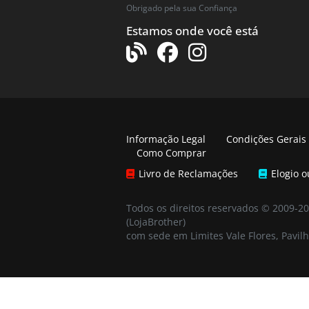
Obrigado pela sua Confiança
Estamos onde você está
Informação Legal
Condições Gerais
Como Comprar
Livro de Reclamações
Elogio 
Todos os direitos reservados © 2009-2
(LojaBrother)
com sede em Limites Vale Flores, Pavilh