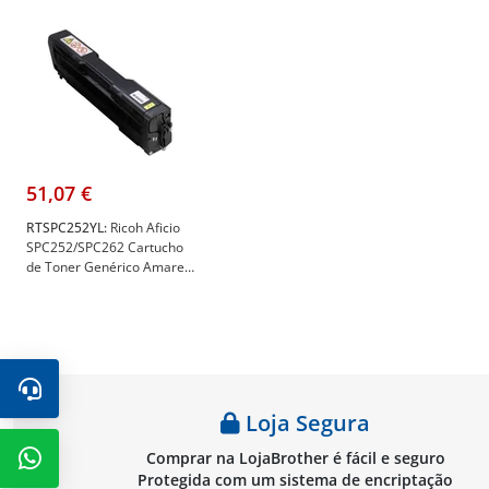
51,07 €
RTSPC252YL:
Ricoh Aficio
SPC252/SPC262 Cartucho
de Toner Genérico Amarelo
- Substitui
407534/407719/SPC252EY/SPC252HEY
- Ricoh RT-SPC252YL
Loja Segura
Comprar na LojaBrother é fácil e seguro
Protegida com um sistema de encriptação