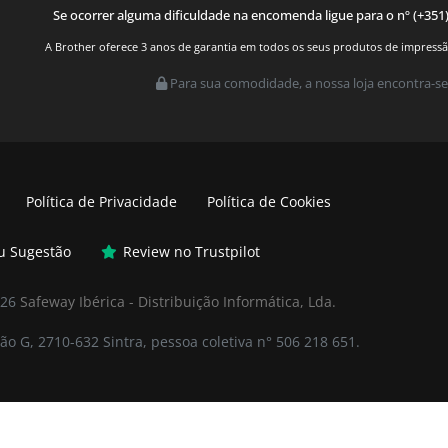
Se ocorrer alguma dificuldade na encomenda ligue para o nº (+351
A Brother oferece 3 anos de garantia em todos os seus produtos de impressão.
Para sua comodidade, a nossa loja encontra-se
Política de Privacidade
Política de Cookies
ou Sugestão
Review no Trustpilot
026
Safeway Ibérica - Distribuição Informática, Lda.
ão G, 2710-632 Sintra, pessoa coletiva n° 506 218 651.