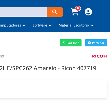
0
omputadores
Software
Material Escritório
Partilhar
Partilhar
859
52HE/SPC262 Amarelo - Ricoh 407719