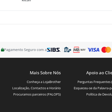
Pagamento Seguro com a
Mais Sobre Nós
Apoio ao Cli
Conheça a LojaBrother
Perguntas Frequentes 
Localização, Contactos e Horário
Esqueceu-se da Palavra-p
Procuramos parceiros (PALOPS)
Política de Devol