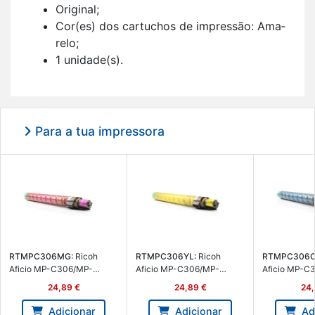
Ori­ginal;
Cor(es) dos car­tu­chos de im­pressão: Ama­
relo;
1 uni­dade(s).
Para a tua impressora
RTMPC306MG:
Ricoh
RTMPC306YL:
Ricoh
RTMPC306C
Aficio MP-C306/MP-
Aficio MP-C306/MP-
Aficio MP-C
C307/MP-C406 Ma­genta
C307/MP-C406 Car­tucho
C307/MP-C
24,89 €
24,89 €
24,
Car­tucho de Toner Ge­né­
de Toner Ge­né­rico Ama­relo
Cyan Toner Ca
rico - Subs­titui
- Subs­titui 842098/842094
né­rico - Subs­
Adicionar
Adicionar
Ad