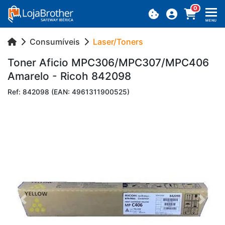
0
MENU
Consumíveis
Laser/Toners
Toner Aficio MPC306/MPC307/MPC406
Ama­relo - Ricoh 842098
Ref: 842098 (EAN: 4961311900525)
Previous
Next