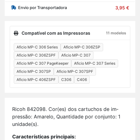
Envio por Transportadora
3,95 €
Compatível com as Impressoras
11 modelos
Aficio MP-C 306 Series
Aficio MP-C 306ZSP
Aficio MP-C 306ZSPF
Aficio MP-C 307
Aficio MP-C 307 PageKeeper
Aficio MP-C 307 Series
Aficio MP-C 307SP
Aficio MP-C 307SPF
Aficio MP-C 406ZSPF
C306
C406
Ricoh 842098. Cor(es) dos car­tu­chos de im­
pressão: Ama­relo, Quan­ti­dade por con­junto: 1
uni­dade(s).
Ca­rac­te­rís­ticas prin­ci­pais: