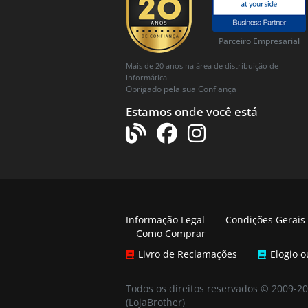
Parceiro Empresarial
Mais de 20 anos na área de distribuíção de
Informática
Obrigado pela sua Confiança
Estamos onde você está
Informação Legal
Condições Gerais
Como Comprar
Livro de Reclamações
Elogio 
Todos os direitos reservados © 2009-2
(LojaBrother)