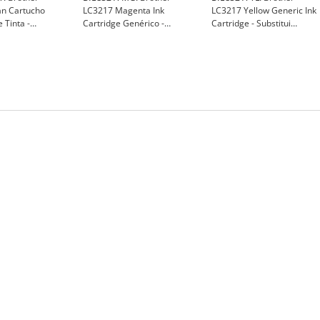
n Cartucho
LC3217 Magenta Ink
LC3217 Yellow Generic Ink
 Tinta -
Cartridge Genérico -
Cartridge - Substitui
C3217C - BI-
Substitui LC3217M - BI-
LC3217Y - BI-LC3217YL
LC3217MG