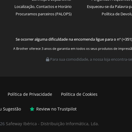
Localização, Contactos e Horário
Esqueceu-se da Palavra-p
Procuramos parceiros (PALOPS)
Política de Devol
Se ocorrer alguma dificuldade na encomenda ligue para o nº (+351
A Brother oferece 3 anos de garantia em todos os seus produtos de impressão.
Para sua comodidade, a nossa loja encontra-se
Política de Privacidade
Política de Cookies
ou Sugestão
Review no Trustpilot
026
Safeway Ibérica - Distribuição Informática, Lda.