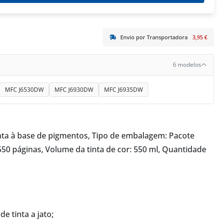
Envio por Transportadora
3,95 €
6 modelos
MFC J6530DW
MFC J6930DW
MFC J6935DW
inta à base de pigmentos, Tipo de embalagem: Pacote
550 páginas, Volume da tinta de cor: 550 ml, Quantidade
e tinta a jato;