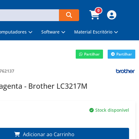
0
omputadores
Software
Material Escritório
Partilhar
Partilhar
762137
magenta - Brother LC3217M
Stock disponível
Adicionar ao Carrinho