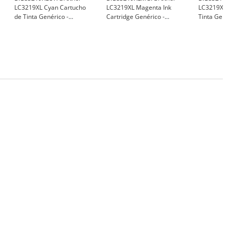
LC3219XL Cyan Cartucho
LC3219XL Magenta Ink
LC3219XL 
de Tinta Genérico -
Cartridge Genérico -
Tinta Gené
Substitui LC3219XLC - BI-
Substitui LC3219XLM - BI-
Substitui 
LC3219XLCY
LC3219XLMG
LC3219XL