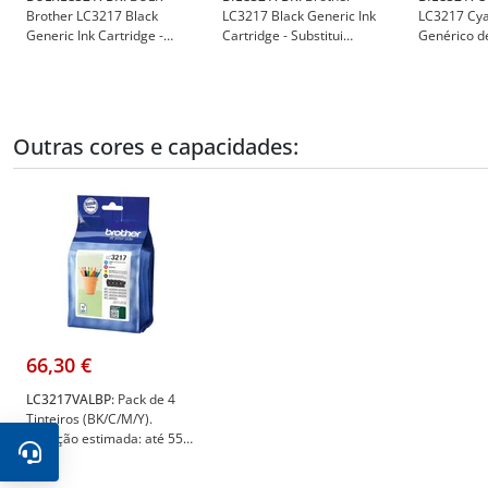
Brother LC3217 Black
LC3217 Black Generic Ink
LC3217 Cya
Generic Ink Cartridge -
Cartridge - Substitui
Genérico de
Substitui LC3217BK - BULK-
LC3217BK - BI-LC3217BK
Substitui L
LC3217BK
LC3217CY
Outras cores e capacidades:
66,30 €
LC3217VALBP:
Pack de 4
Tinteiros (BK/C/M/Y).
Duração estimada: até 550
páginas cada cor (segundo
ISO/IEC 24711) - Brother