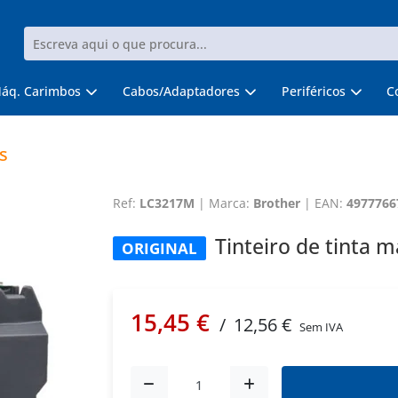
áq. Carimbos
Cabos/Adaptadores
Periféricos
C
s
Ref:
LC3217M
|
Marca:
Brother
|
EAN:
4977766
Tinteiro de tinta 
ORIGINAL
15,45 €
/
12,56 €
Sem IVA