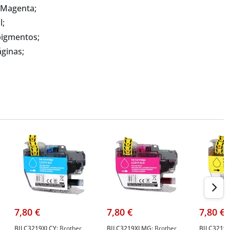
 Magenta;
l;
 pigmentos;
ginas;
7,80 €
7,80 €
7,80 €
BILC3219XLCY:
Brother
BILC3219XLMG:
Brother
BILC3219X