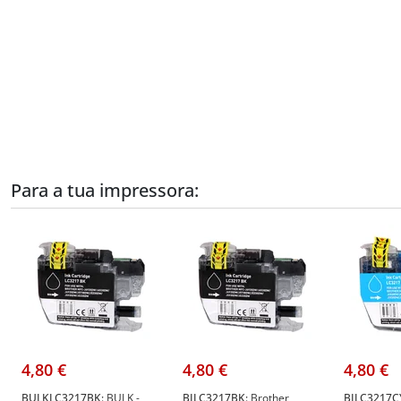
Para a tua impressora:
4,80 €
4,80 €
4,80 €
BULKLC3217BK:
BULK -
BILC3217BK:
Brother
BILC3217C