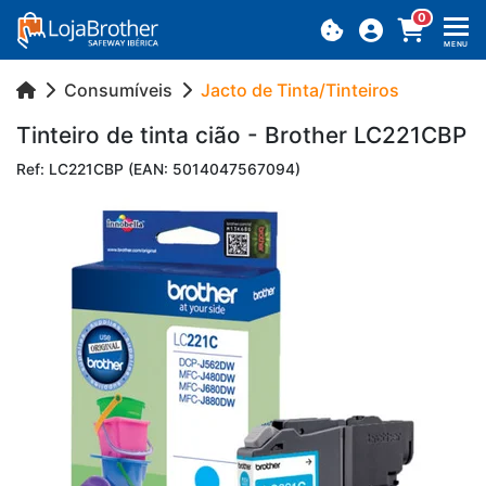
0
MENU
Consumíveis
Jacto de Tinta/Tinteiros
Tin­teiro de tinta cião - Brother LC221CBP
Ref: LC221CBP (EAN: 5014047567094)
Previous
Next