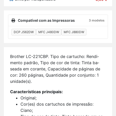
Compatível com as Impressoras
3 modelos
DCP J562DW
MFC J480DW
MFC J880DW
Brother LC-221CBP. Tipo de car­tucho: Ren­di­
mento pa­drão, Tipo de cor de tinta: Tinta ba­
seada em co­rante, Ca­pa­ci­dade de pá­ginas de
cor: 260 pá­ginas, Quan­ti­dade por con­junto: 1
uni­dade(s).
Ca­rac­te­rís­ticas prin­ci­pais:
Ori­ginal;
Cor(es) dos car­tu­chos de im­pressão:
Ciano;