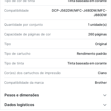
Tipo de cor de tinta
Tinta ba­seada em co­rante
Com­pa­ti­bi­li­dade
DCP-J562DW/MFC-J480DW/MFC-
J880DW
Quan­ti­dade por con­junto
1 uni­dade(s)
Ca­pa­ci­dade de pá­ginas de cor
260 pá­ginas
Tipo
Ori­ginal
Tipo de car­tucho
Ren­di­mento pa­drão
Tipo de tinta
Tinta ba­seada em co­rante
Cor(es) dos car­tu­chos de im­pressão
Ciano
Com­pa­ti­bi­li­dade da marca
Brother
Pesos e dimensões
Dados logísticos