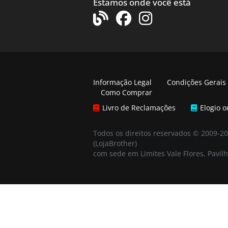
Estamos onde você está
Informação Legal
Condições Gerais
Como Comprar
Livro de Reclamações
Elogio 
Todos os direitos reservados © 2009-2
(LojaBrother)
com sede em Limites Vale Flores, Pavilh