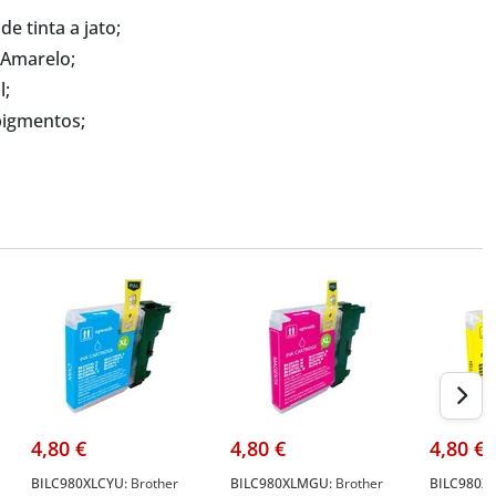
e tinta a jato;
 Amarelo;
l;
 pigmentos;
4,80 €
4,80 €
4,80 €
BILC980XLCYU:
Brother
BILC980XLMGU:
Brother
BILC980XL