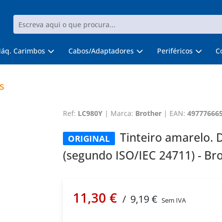
áq. Carimbos
Cabos/Adaptadores
Periféricos
C
s
Ref:
LC980Y
|
Marca:
Brother
|
EAN:
49777666
Tinteiro amarelo. 
ORIGINAL
(segundo ISO/IEC 24711) - Br
11,30 €
/
9,19 €
Sem IVA