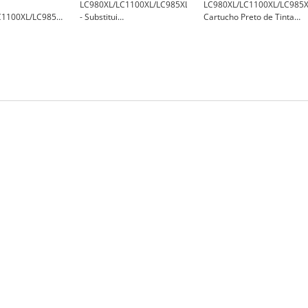
LC980XL/LC1100XL/LC985XL/LC980Y/LC1100Y/LC985Y
LC980XL/LC1100XL/LC985
C1100XL/LC985XL
- Substitui
Cartucho Preto de Tinta
ções
LC980Y/LC1100Y/LC985Y -
Genérica - Substitui
C1100M/LC985M
Brother 103529
LC980BK/LC1100BK/LC985
103524
- BI-LC980XLBK(U)