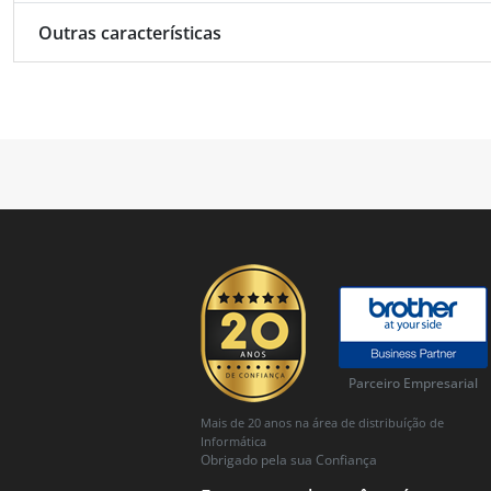
Outras características
Parceiro Empresarial
Mais de 20 anos na área de distribuíção de
Informática
Obrigado pela sua Confiança