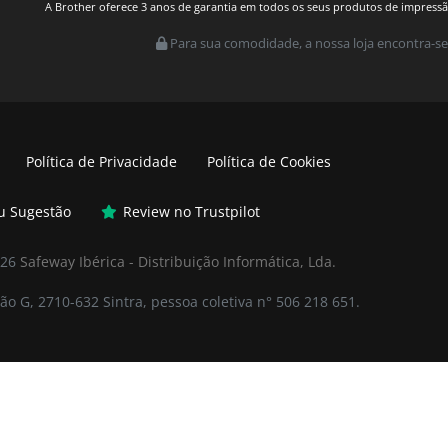
A Brother oferece 3 anos de garantia em todos os seus produtos de impressão.
Para sua comodidade, a nossa loja encontra-se
Política de Privacidade
Política de Cookies
ou Sugestão
Review no Trustpilot
026
Safeway Ibérica - Distribuição Informática, Lda.
ão G, 2710-632 Sintra, pessoa coletiva n° 506 218 651.