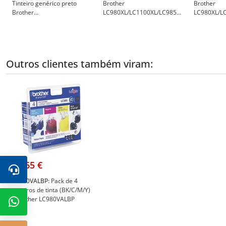
Tinteiro genérico preto
Brother
Brother
Brother
LC980XL/LC1100XL/LC985XL
LC980XL/L
LC980XL/LC1100XL/LC985XL
Tinteiro Ciano - Substitui
- Substitui
- Substitui
LC980C/LC1100C/LC985C -
LC980M/L
LC980BK/LC1100BK/LC985BK
Brother 103519
- Brother 
- Brother 103514
Outros clientes também viram:
49,65 €
LC980VALBP:
Pack de 4
tinteiros de tinta (BK/C/M/Y)
- Brother LC980VALBP