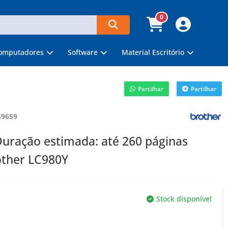
0
omputadores
Software
Material Escritório
Partilhar
Partilhar
59659
Duração estimada: até 260 páginas
other LC980Y
Stock disponível