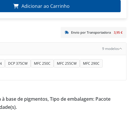
Adicionar ao Carrinho
Envio por Transportadora
3,95 €
9 modelos
N
DCP 375CW
MFC 250C
MFC 255CW
MFC 290C
nta à base de pigmentos, Tipo de embalagem: Pacote
dade(s).