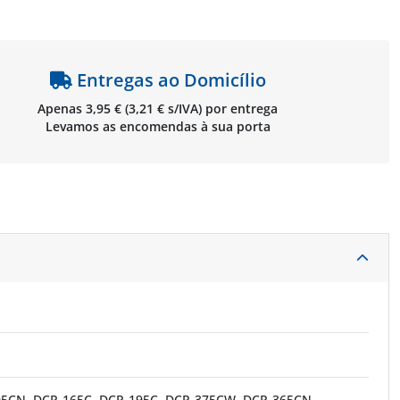
Entregas ao Domicílio
Apenas 3,95 € (3,21 € s/IVA) por entrega
Levamos as encomendas à sua porta
95CN, DCP-165C, DCP-195C, DCP-375CW, DCP-365CN