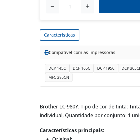
Características
Compatível com as Impressoras
DCP 145C
DCP 165C
DCP 195C
DCP 365C
MFC 295CN
Brother LC-980Y. Tipo de cor de tinta: Ti
individual, Quantidade por conjunto: 1 uni
Características principais:
Original;