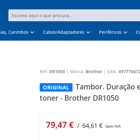
áq. Carimbos
Cabos/Adaptadores
Periféricos
C
Ref:
DR1050
|
Marca:
Brother
|
EAN:
49777667
Tambor. Duração es
ORIGINAL
toner - Brother DR1050
79,47 €
/
64,61 €
Sem IVA