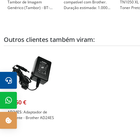
Tambor de Imagem
compatível com Brother.
TN1050 XL 
Genérico (Tambor) - BT-
Duração estimada: 1.000
Toner Pret
DR1050
páginas - Brother TN-1050
Toner Genér
TN1050(XL
Outros clientes também viram:
14,50 €
AD24ES:
Adaptador de
corrente - Brother AD24ES