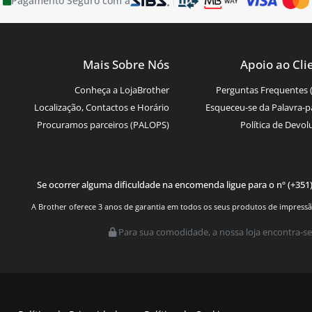
Pagamento Seguro com a
Mais Sobre Nós
Apoio ao Cli
Conheça a LojaBrother
Perguntas Frequentes 
Localização, Contactos e Horário
Esqueceu-se da Palavra-p
Procuramos parceiros (PALOPS)
Política de Devol
Se ocorrer alguma dificuldade na encomenda ligue para o nº (+351
A Brother oferece 3 anos de garantia em todos os seus produtos de impressão.
Para sua comodidade, a nossa loja encontra-se