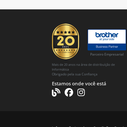
Parceiro Empresarial
Mais de 20 anos na área de distribuíção de
Informática
Obrigado pela sua Confiança
Estamos onde você está