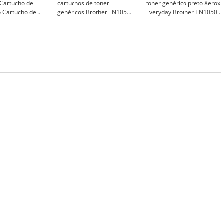
Cartucho de
cartuchos de toner
toner genérico preto Xerox
o Cartucho de
genéricos Brother TN1050
Everyday Brother TN1050 -
ico - BT-
Black - BT-TN1050(P)-2
Xerox 006R04526
)