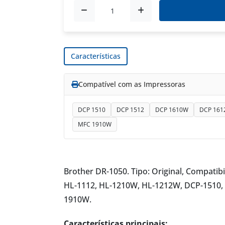
Características
Compatível com as Impressoras
DCP 1510
DCP 1512
DCP 1610W
DCP 161
MFC 1910W
Brother DR-1050. Tipo: Original, Compatib
HL-1112, HL-1210W, HL-1212W, DCP-1510,
1910W.
Características principais: