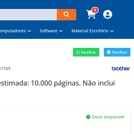
0
omputadores
Software
Material Escritório
Partilhar
Partilhar
21769
timada: 10.000 páginas. Não inclui
Stock disponível