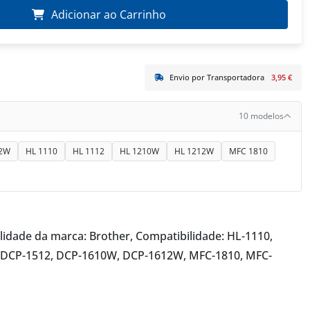
Adicionar ao Carrinho
Envio por Transportadora
3,95 €
10 modelos
2W
HL 1110
HL 1112
HL 1210W
HL 1212W
MFC 1810
ilidade da marca: Brother, Compatibilidade: HL-1110,
 DCP-1512, DCP-1610W, DCP-1612W, MFC-1810, MFC-