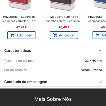
PR2260R6P:
Su­porte de
PR2260B6P:
Su­porte de
PR2260E6P:
ca­rimbos ver­melho. 6 ca­
ca­rimbos preto. 6 ca­rimbos
ca­rimbos azu
rimbos de 22 x 60 mm -
de 22 x 60 mm - Brother
de 22 x 60 m
47,23 €
48,49 €
48,
Brother PR2260R6P
PR2260B6P
PR2260E6P
Adicionar
Adicionar
Ad
Características
Ta­manho do ca­rimbo
22 x 60 mm
Cor do pro­duto
Verde, Branco
Conteúdo da embalagem
Mais Sobre Nós