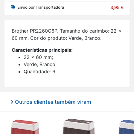
Envio por Transportadora
3,95 €
Brother PR2260G6P. Ta­manho do ca­rimbo: 22 x
60 mm, Cor do pro­duto: Verde, Branco.
Ca­rac­te­rís­ticas prin­ci­pais:
22 x 60 mm;
Verde, Branco;
Quan­ti­dade: 6.
Outros clientes também viram