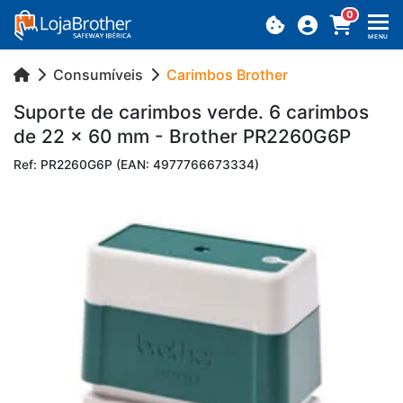
0
MENU
Consumíveis
Carimbos Brother
Su­porte de ca­rimbos verde. 6 ca­rimbos
de 22 x 60 mm - Brother PR2260G6P
Ref: PR2260G6P (EAN: 4977766673334)
Previous
Next