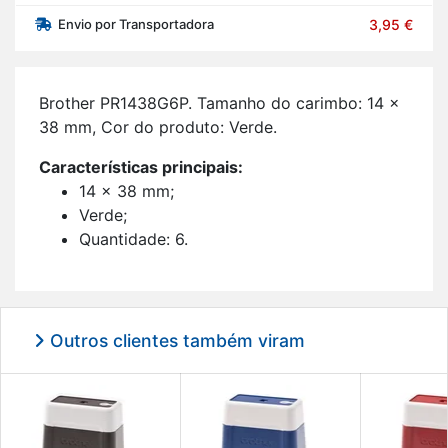
Envio por Transportadora
3,95 €
Brother PR1438G6P. Ta­manho do ca­rimbo: 14 x
38 mm, Cor do pro­duto: Verde.
Ca­rac­te­rís­ticas prin­ci­pais:
14 x 38 mm;
Verde;
Quan­ti­dade: 6.
Outros clientes também viram