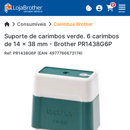
0
MENU
Consumíveis
Carimbos Brother
Su­porte de ca­rimbos verde. 6 ca­rimbos
de 14 x 38 mm - Brother PR1438G6P
Ref: PR1438G6P (EAN: 4977766673174)
Previous
Next