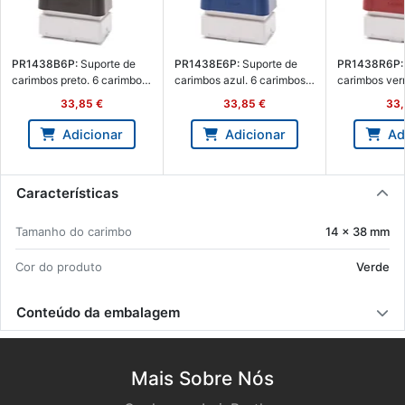
PR1438B6P:
Su­porte de
PR1438E6P:
Su­porte de
PR1438R6P:
ca­rimbos preto. 6 ca­rimbos
ca­rimbos azul. 6 ca­rimbos
ca­rimbos ver
de 14 x 38 mm - Brother
de 14 x 38 mm - Brother
rimbos de 14
33,85 €
33,85 €
33,
PR1438B6P
PR1438E6P
Brother PR1
Adicionar
Adicionar
Ad
Características
Ta­manho do ca­rimbo
14 x 38 mm
Cor do pro­duto
Verde
Conteúdo da embalagem
Mais Sobre Nós