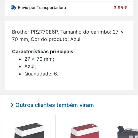
Envio por Transportadora
3,95 €
Brother PR2770E6P. Ta­manho do ca­rimbo: 27 x
70 mm, Cor do pro­duto: Azul.
Ca­rac­te­rís­ticas prin­ci­pais:
27 x 70 mm;
Azul;
Quan­ti­dade: 6.
Outros clientes também viram