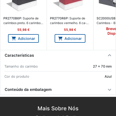
PR2770B6P:
Su­porte de
PR2770R6P:
Su­porte de
SC2000USB
ca­rimbos preto. 6 ca­rimbos
ca­rimbos ver­melho. 6 ca­
Ca­rimbos - B
de 27 x 70 mm - Brother
rimbos de 27 x 70 mm -
2000USB
Brev
55,98 €
55,98 €
PR2770B6P
Brother PR2770R6P
Disp
Adicionar
Adicionar
Características
Ta­manho do ca­rimbo
27 x 70 mm
Cor do pro­duto
Azul
Conteúdo da embalagem
Mais Sobre Nós