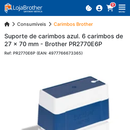
0
MENU
Consumíveis
Carimbos Brother
Su­porte de ca­rimbos azul. 6 ca­rimbos de
27 x 70 mm - Brother PR2770E6P
Ref: PR2770E6P (EAN: 4977766673365)
Previous
Next