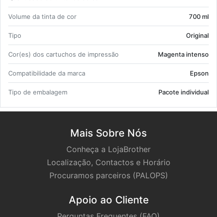
Vo­lume da tinta de cor
700 ml
Tipo
Ori­ginal
Cor(es) dos car­tu­chos de im­pressão
Ma­genta in­tenso
Com­pa­ti­bi­li­dade da marca
Epson
Tipo de em­ba­lagem
Pa­cote in­di­vi­dual
Mais Sobre Nós
Conheça a LojaBrother
Localização, Contactos e Horário
Procuramos parceiros (PALOPS)
Apoio ao Cliente
Perguntas Frequentes (FAQ)