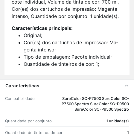
cote in­di­vi­dual, Vo­lume da tinta de cor: 700 ml,
Cor(es) dos car­tu­chos de im­pressão: Ma­genta
in­tenso, Quan­ti­dade por con­junto: 1 uni­dade(s).
Ca­rac­te­rís­ticas prin­ci­pais:
Ori­ginal;
Cor(es) dos car­tu­chos de im­pressão: Ma­
genta in­tenso;
Tipo de em­ba­lagem: Pa­cote in­di­vi­dual;
Quan­ti­dade de tin­teiros de cor: 1;
Com­pa­ti­bi­li­dade da marca: Epson;
1 uni­dade(s).
Características
Com­pa­ti­bi­li­dade
Su­re­Color SC-P7500 Su­re­Color SC-
P7500 Spectro Su­re­Color SC-P9500
Su­re­Color SC-P9500 Spectro
Quan­ti­dade por con­junto
1 uni­dade(s)
Quan­ti­dade de tin­teiros de cor
1