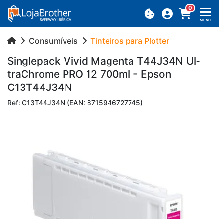
0
MENU
Consumíveis
Tinteiros para Plotter
Sin­gle­pack Vivid Ma­genta T44J34N Ul­
tra­Ch­rome PRO 12 700ml - Epson
C13T44J34N
Ref: C13T44J34N (EAN: 8715946727745)
Previous
Next