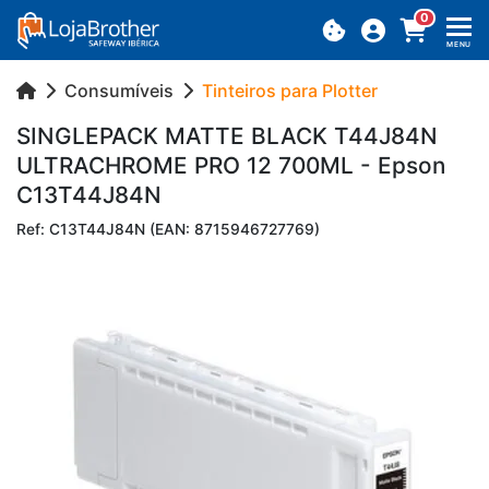
0
MENU
Consumíveis
Tinteiros para Plotter
SIN­GLE­PACK MATTE BLACK T44J84N
UL­TRA­CH­ROME PRO 12 700ML - Epson
C13T44J84N
Ref: C13T44J84N (EAN: 8715946727769)
Previous
Next