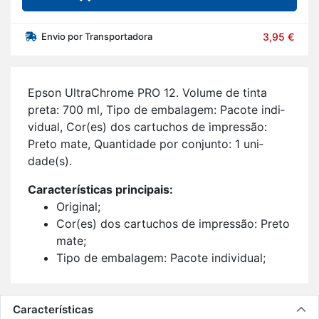
Envio por Transportadora
3,95 €
Epson Ul­tra­Ch­rome PRO 12. Vo­lume de tinta
preta: 700 ml, Tipo de em­ba­lagem: Pa­cote in­di­
vi­dual, Cor(es) dos car­tu­chos de im­pressão:
Preto mate, Quan­ti­dade por con­junto: 1 uni­
dade(s).
Ca­rac­te­rís­ticas prin­ci­pais:
Ori­ginal;
Cor(es) dos car­tu­chos de im­pressão: Preto
mate;
Tipo de em­ba­lagem: Pa­cote in­di­vi­dual;
Quan­ti­dade de tin­teiros de cor preta: 1;
Com­pa­ti­bi­li­dade da marca: Epson;
1 uni­dade(s).
Características