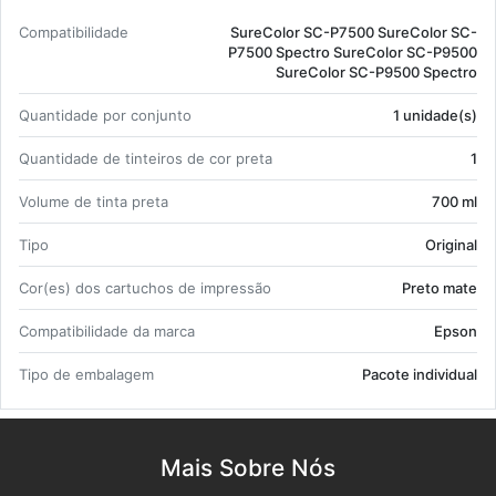
Com­pa­ti­bi­li­dade
Su­re­Color SC-P7500 Su­re­Color SC-
P7500 Spectro Su­re­Color SC-P9500
Su­re­Color SC-P9500 Spectro
Quan­ti­dade por con­junto
1 uni­dade(s)
Quan­ti­dade de tin­teiros de cor preta
1
Vo­lume de tinta preta
700 ml
Tipo
Ori­ginal
Cor(es) dos car­tu­chos de im­pressão
Preto mate
Com­pa­ti­bi­li­dade da marca
Epson
Tipo de em­ba­lagem
Pa­cote in­di­vi­dual
Mais Sobre Nós