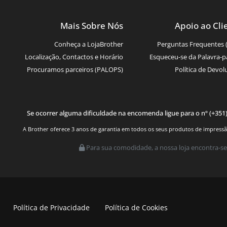
Mais Sobre Nós
Apoio ao Cli
Conheça a LojaBrother
Perguntas Frequentes 
Localização, Contactos e Horário
Esqueceu-se da Palavra-p
Procuramos parceiros (PALOPS)
Política de Devol
Se ocorrer alguma dificuldade na encomenda ligue para o nº (+351
A Brother oferece 3 anos de garantia em todos os seus produtos de impressão.
Para sua comodidade, a nossa loja encontra-se
Política de Privacidade
Política de Cookies