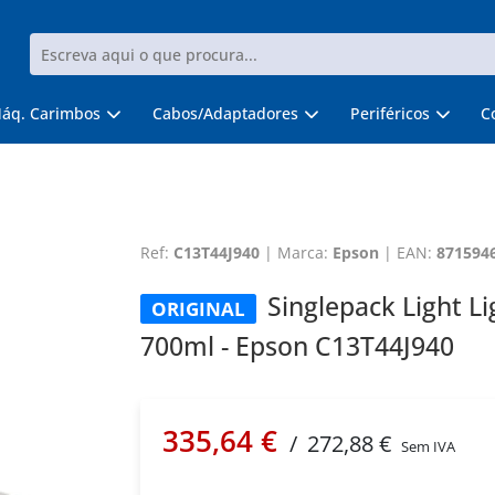
áq. Carimbos
Cabos/Adaptadores
Periféricos
C
Ref:
C13T44J940
|
Marca:
Epson
|
EAN:
871594
Singlepack Light L
ORIGINAL
700ml - Epson C13T44J940
335,64 €
/
272,88 €
Sem IVA