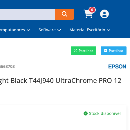
0
omputadores
Software
Material Escritório
Partilhar
Partilhar
6668703
ight Black T44J940 UltraChrome PRO 12
Stock disponível