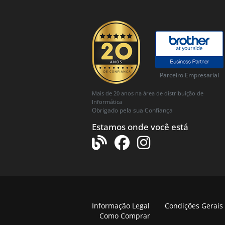
Parceiro Empresarial
Mais de 20 anos na área de distribuíção de
Informática
Obrigado pela sua Confiança
Estamos onde você está
Informação Legal
Condições Gerais
Como Comprar