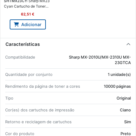
SHTMX23CY:
Sharp MX23
Cyan Car­tucho de Toner
Ge­né­rico - Subs­titui
62,51 €
MX23GTCA - SHT-
MX23CY
Adicionar
Características
Com­pa­ti­bi­li­dade
Sharp MX-2010U/MX-2310U MX-
23GTCA
Quan­ti­dade por con­junto
1 uni­dade(s)
Ren­di­mento da pá­gina de toner a cores
10000 pá­ginas
Tipo
Ori­ginal
Cor(es) dos car­tu­chos de im­pressão
Ciano
Re­torno e re­ci­clagem de car­tu­chos
Sim
Cor do pro­duto
Preto