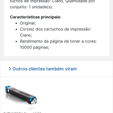
tu­chos de im­pressão: Ciano, Quan­ti­dade por
con­junto: 1 uni­dade(s).
Ca­rac­te­rís­ticas prin­ci­pais:
Ori­ginal;
Cor(es) dos car­tu­chos de im­pressão:
Ciano;
Ren­di­mento da pá­gina de toner a cores:
10000 pá­ginas;
Im­pressão a laser;
1 uni­dade(s).
Outros clientes também viram