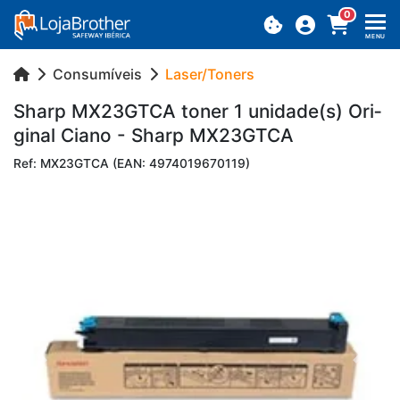
0
MENU
Consumíveis
Laser/Toners
Sharp MX23GTCA toner 1 uni­dade(s) Ori­
ginal Ciano - Sharp MX23GTCA
Ref: MX23GTCA (EAN: 4974019670119)
Previous
Next