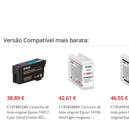
Versão Compatível mais barata:
38,89 €
42,61 €
46,55 €
C13T40C240:
Cartucho de
C13T47A600:
Cartucho de
C13T47A10
tinta original Epson T40C2
tinta original Epson T47A6
tinta preto 
Cyan UltraChrome XD2
Vivid Light magenta -
original Ep
C13T40C240 - Epson
C13T47A600 - Epson
C13T47A10
C13T40C240
C13T47A600
C13T47A1