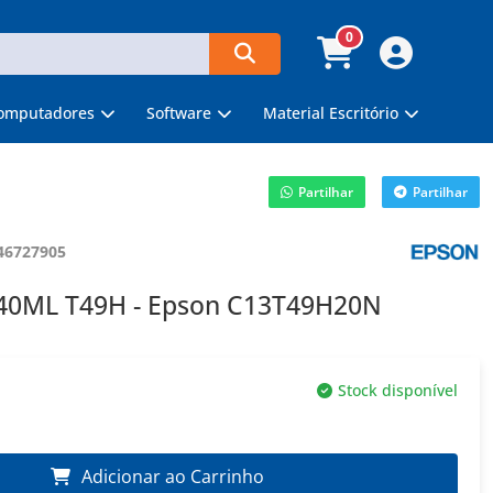
0
omputadores
Software
Material Escritório
Partilhar
Partilhar
46727905
40ML T49H - Epson C13T49H20N
Stock disponível
Adicionar ao Carrinho