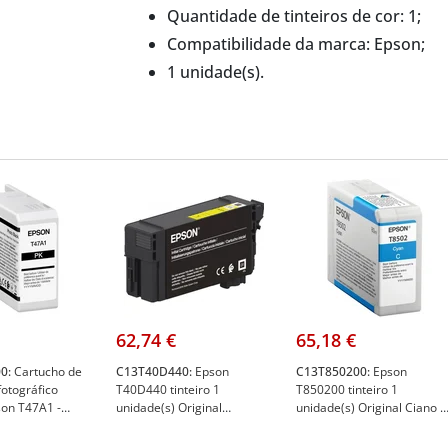
Quantidade de tinteiros de cor: 1;
Compatibilidade da marca: Epson;
1 unidade(s).
62,74 €
65,18 €
0:
Cartucho de
C13T40D440:
Epson
C13T850200:
Epson
fotográfico
T40D440 tinteiro 1
T850200 tinteiro 1
son T47A1 -
unidade(s) Original
unidade(s) Original Ciano -
0 - Epson
Amarelo - Epson
Epson C13T850200
00
C13T40D440