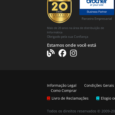
Parceiro Empresarial
Mais de 20 anos na área de distribuíção de
Informática
Obrigado pela sua Confiança
Estamos onde você está
Informação Legal
Condições Gerais
Como Comprar
Livro de Reclamações
Elogio 
Todos os direitos reservados © 2009-2