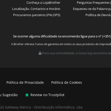
Conheça a LojaBrother
Perguntas Frequentes 
Localização, Contactos e Horário
Esqueceu-se da Palavra-p
Procuramos parceiros (PALOPS)
Política de Devol
Se ocorrer alguma dificuldade na encomenda ligue para o nº (+351
A Brother oferece 3 anos de garantia em todos os seus produtos de impressão.
Para sua comodidade, a nossa loja encontra-se
Política de Privacidade
Política de Cookies
ou Sugestão
Review no Trustpilot
026
Safeway Ibérica - Distribuição Informática, Lda.