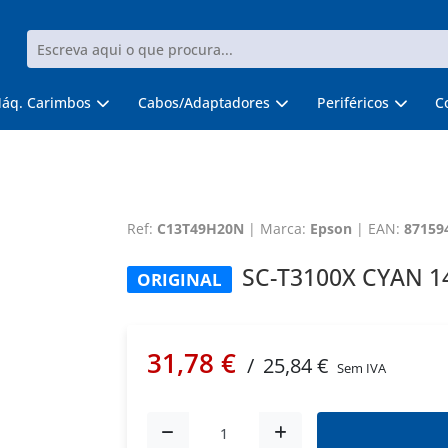
áq. Carimbos
Cabos/Adaptadores
Periféricos
C
Ref:
C13T49H20N
|
Marca:
Epson
|
EAN:
87159
SC-T3100X CYAN 1
ORIGINAL
31,78 €
/
25,84 €
Sem IVA