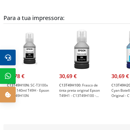
Para a tua impressora:
31,78 €
30,69 €
30,69 €
C13T49H10N:
SC-T3100x
C13T49H100:
Frasco de
C13T49H20
Black 140ml T49H - Epson
tinta preta original Epson
Cyan Botell
C13T49H10N
T49H1 - C13T49H100 -
Original -
Epson C13T49H100
Epson C13