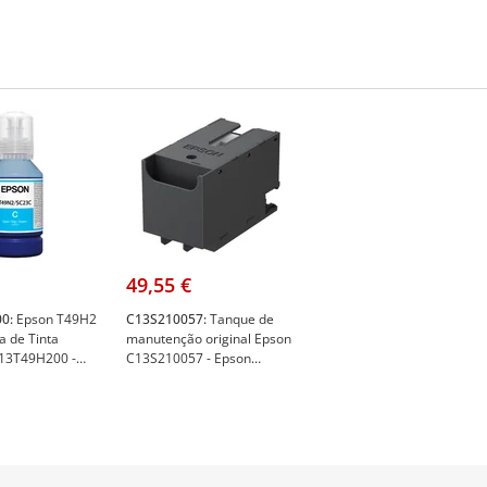
49,55 €
0:
Epson T49H2
C13S210057:
Tanque de
a de Tinta
manutenção original Epson
 C13T49H200 -
C13S210057 - Epson
T49H200
C13S210057