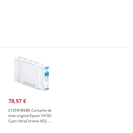
78,97 €
C13T41R240:
Cartucho de
tinta original Epson T41R2
Cyan UltraChrome XD2 -
C13T41R240 - Epson
C13T41R240