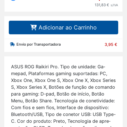
131,83 €
s/IVA
Adicionar ao Carrinho
Envio por Transportadora
3,95 €
ASUS ROG Rai­kiri Pro. Tipo de uni­dade: Ga­
mepad, Pla­ta­formas ga­ming su­por­tadas: PC,
Xbox One, Xbox One S, Xbox One X, Xbox Se­ries
S, Xbox Se­ries X, Bo­tões de função de co­mando
para ga­ming: D-pad, Botão de início, Botão
Menu, Botão Share. Tec­no­logia de co­ne­ti­vi­dade:
Com fios e sem fios, In­ter­face de dis­po­si­tivo:
Blu­e­tooth/USB, Tipo de co­netor USB: USB Type-
C. Cor do pro­duto: Preto, Tec­no­logia de apre­