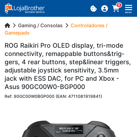
0
MENU
Gaming / Consolas
Controladores /
Gamepads
ROG Rai­kiri Pro OLED dis­play, tri-mode
con­nec­ti­vity, re­map­pable but­tons&trig­
gers, 4 rear but­tons, step&li­near trig­gers,
ad­jus­table joys­tick sen­si­ti­vity, 3.5mm
jack with ESS DAC, for PC and Xbox -
Asus 90GC00W0-BGP000
Ref: 90GC00W0BGP000 (EAN: 4711081919841)