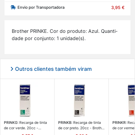
Envio por Transportadora
3,95 €
Brother PRINKE. Cor do pro­duto: Azul. Quan­ti­
dade por con­junto: 1 uni­dade(s).
Outros clientes também viram
PRINKG:
Re­carga de tinta
PRINKB:
Re­carga de tinta
PRINKR:
Re­ca
de cor verde. 20cc -
de cor preto. 20cc - Brother
de cor ver­me
Brother PRINKG
PRINKB
Brother PRI