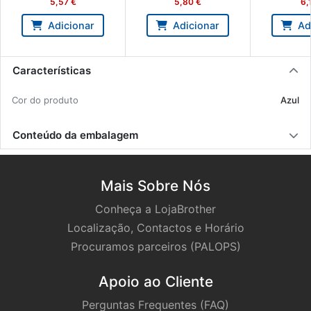
5,57 €
5,80 €
6,
Adicionar
Adicionar
Ad
Características
Cor do pro­duto
Azul
Conteúdo da embalagem
Mais Sobre Nós
Conheça a LojaBrother
Localização, Contactos e Horário
Procuramos parceiros (PALOPS)
Apoio ao Cliente
Perguntas Frequentes (FAQ)