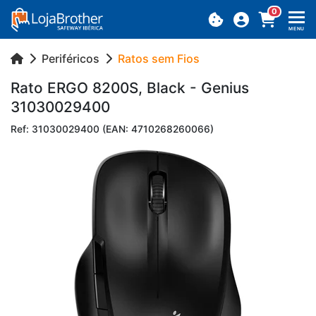
0
MENU
Periféricos
Ratos sem Fios
Rato ERGO 8200S, Black - Ge­nius
31030029400
Ref: 31030029400 (EAN: 4710268260066)
Previous
Next