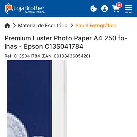
0
MENU
Material de Escritório
Papel Fotográfico
Pre­mium Luster Photo Paper A4 250 fo­
lhas - Epson C13S041784
Ref: C13S041784 (EAN: 0010343605428)