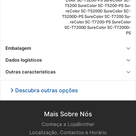
T5200 Su­re­Color SC-T5200-PS Su­
re­Color SC-T5200D Su­re­Color SC-
T5200D-PS Su­re­Color SC-T7200 Su­
re­Color SC-T7200-PS Su­re­Color
SC-T7200D Su­re­Color SC-T7200D-
PS
Embalagem
Dados logísticos
Outras características
Descubra outras opções
Mais Sobre Nós
Conheça a LojaBrother
Localização, Contactos e Horário