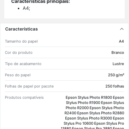
Ca­rac­te­rís­ticas prin­ci­pais:
A4;
250 g/m²;
Tipo de aca­ba­mento: Lustre;
250 fo­lhas;
Características
Branco.
Ta­manho do papel
A4
Cor do pro­duto
Branco
Tipo de aca­ba­mento
Lustre
Peso do papel
250 g/m²
Fo­lhas de papel por pa­cote
250 fo­lhas
Pro­dutos com­pa­tí­veis
Epson Stylus Photo R1800 Epson
Stylus Photo R1900 Epson Stylus
Photo R2000 Epson Stylus Photo
R2400 Epson Stylus Photo R2880
Epson Stylus Photo R3000 Epson
Stylus Pro 10600 Epson Stylus Pro
11880 Epson Stylus Pro 3880 Epson