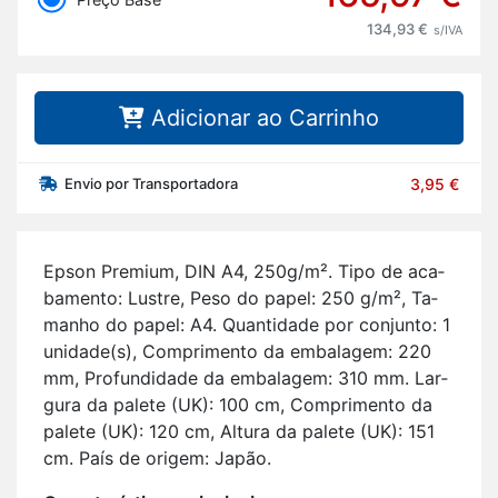
134,93 €
s/IVA
Adicionar ao Carrinho
Envio por Transportadora
3,95 €
Epson Pre­mium, DIN A4, 250g/m². Tipo de aca­
ba­mento: Lustre, Peso do papel: 250 g/m², Ta­
manho do papel: A4. Quan­ti­dade por con­junto: 1
uni­dade(s), Com­pri­mento da em­ba­lagem: 220
mm, Pro­fun­di­dade da em­ba­lagem: 310 mm. Lar­
gura da pa­lete (UK): 100 cm, Com­pri­mento da
pa­lete (UK): 120 cm, Al­tura da pa­lete (UK): 151
cm. País de origem: Japão.