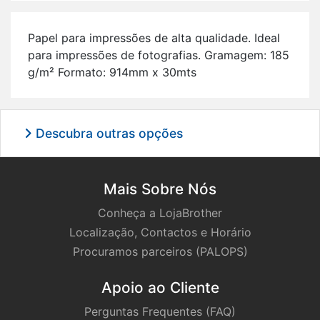
Papel para im­pres­sões de alta qua­li­dade. Ideal
para im­pres­sões de fo­to­gra­fias. Gra­magem: 185
g/m² For­mato: 914mm x 30mts
Descubra outras opções
Mais Sobre Nós
Conheça a LojaBrother
Localização, Contactos e Horário
Procuramos parceiros (PALOPS)
Apoio ao Cliente
Perguntas Frequentes (FAQ)