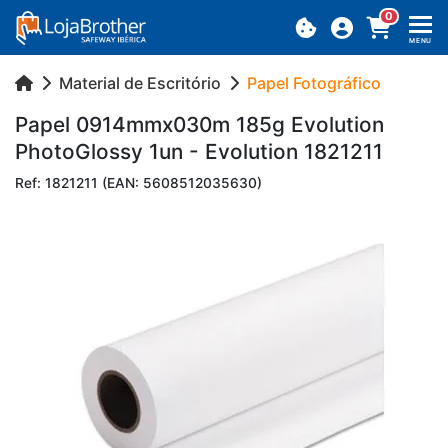
0
MENU
Material de Escritório
Papel Fotográfico
Papel 0914mmx030m 185g Evo­lu­tion
Pho­to­Glossy 1un - Evo­lu­tion 1821211
Ref: 1821211 (EAN: 5608512035630)
Previous
Next