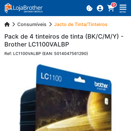
0
MENU
Consumíveis
Jacto de Tinta/Tinteiros
Pack de 4 tin­teiros de tinta (BK/C/M/Y) -
Brother LC1100­VALBP
Ref: LC1100VALBP (EAN: 5014047561290)
Previous
Next