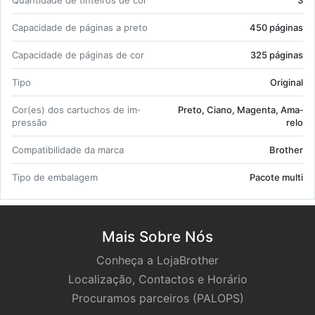
Ca­pa­ci­dade de pá­ginas a preto
450 pá­ginas
Ca­pa­ci­dade de pá­ginas de cor
325 pá­ginas
Tipo
Ori­ginal
Cor(es) dos car­tu­chos de im­
Preto, Ciano, Ma­genta, Ama­
pressão
relo
Com­pa­ti­bi­li­dade da marca
Brother
Tipo de em­ba­lagem
Pa­cote multi
Mais Sobre Nós
Conheça a LojaBrother
Localização, Contactos e Horário
Procuramos parceiros (PALOPS)