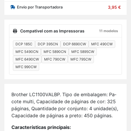
Envio por Transportadora
3,95 €
Compatível com as Impressoras
11 modelos
DCP 185C
DCP 395CN
DCP 6690CW
MFC 490CW
MFC 5490CN
MFC 5890CN
MFC 5895CW
MFC 6490CW
MFC 790CW
MFC 795CW
MFC 990CW
Brother LC1100­VALBP. Tipo de em­ba­lagem: Pa­
cote multi, Ca­pa­ci­dade de pá­ginas de cor: 325
pá­ginas, Quan­ti­dade por con­junto: 4 uni­dade(s),
Ca­pa­ci­dade de pá­ginas a preto: 450 pá­ginas.
Ca­rac­te­rís­ticas prin­ci­pais: