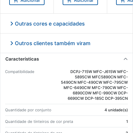
Adicionar
Adicionar
Ad
5BK - Brother 103514
LC980C/LC1100C/LC985C
M - Brother 
- Brother 103519
Outras cores e capacidades
Outros clientes também viram
Características
Com­pa­ti­bi­li­dade
DCPJ-715W MFC-J615W MFC-
5895CW MFC5890CN MFC-
5490CN MFC-490CW MFC-795CW
MFC-6490CW MFC-790CW MFC-
6890CDW MFC-990CW DCP-
6690CW DCP-185C DCP-395CN
Quan­ti­dade por con­junto
4 uni­dade(s)
Quan­ti­dade de tin­teiros de cor preta
1
Quan­ti­dade de tin­teiros de cor
3