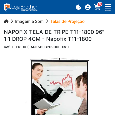
0
MENU
Imagem e Som
Telas de Projeção
NA­POFIX TELA DE TRIPE T11-1800 96"
1:1 DROP 4CM - Na­pofix T11-1800
Ref: T111800 (EAN: 5603209000038)
Previous
Next