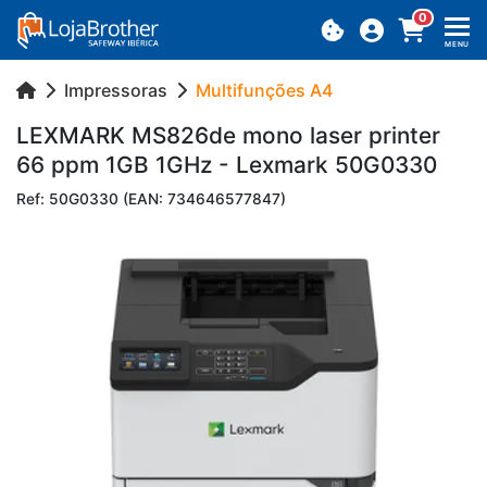
0
MENU
Impressoras
Multifunções A4
LEX­MARK MS826de mono laser printer
66 ppm 1GB 1GHz - Lex­mark 50G0330
Ref: 50G0330 (EAN: 734646577847)
Previous
Next