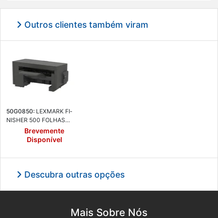
Outros clientes também viram
50G0850:
LEX­MARK FI­
NISHER 500 FO­LHAS
MS725, MS/MX82X - Lex­
Brevemente
mark 50G0850
Disponível
Descubra outras opções
Mais Sobre Nós