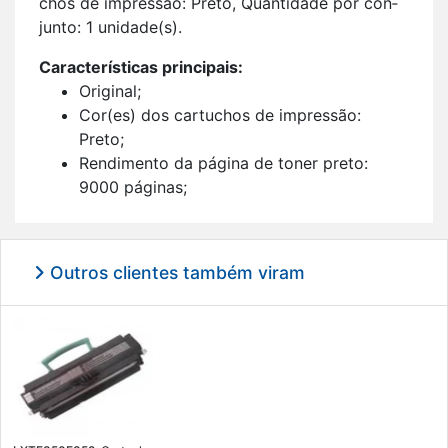
chos de im­pressão: Preto, Quan­ti­dade por con­
junto: 1 uni­dade(s).
Ca­rac­te­rís­ticas prin­ci­pais:
Ori­ginal;
Cor(es) dos car­tu­chos de im­pressão:
Preto;
Ren­di­mento da pá­gina de toner preto:
9000 pá­ginas;
Im­pressão a laser;
1 uni­dade(s).
Outros clientes também viram