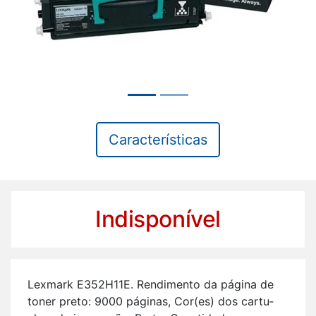
Características
Indisponível
Lex­mark E352H11E. Ren­di­mento da pá­gina de
toner preto: 9000 pá­ginas, Cor(es) dos car­tu­