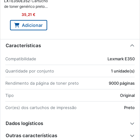
LX­TE350E352:
Car­tucho
de toner ge­né­rico preto
Lex­mark E350/E352 - subs­
35,21 €
titui o E352H11E - Lex­mark
LXT-E350/E352
Adicionar
Características
Com­pa­ti­bi­li­dade
Lex­mark E350
Quan­ti­dade por con­junto
1 uni­dade(s)
Ren­di­mento da pá­gina de toner preto
9000 pá­ginas
Tipo
Ori­ginal
Cor(es) dos car­tu­chos de im­pressão
Preto
Dados logísticos
Outras características