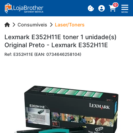
0
MENU
Consumíveis
Laser/Toners
Lex­mark E352H11E toner 1 uni­dade(s)
Ori­ginal Preto - Lex­mark E352H11E
Ref: E352H11E (EAN: 0734646258104)
Previous
Next