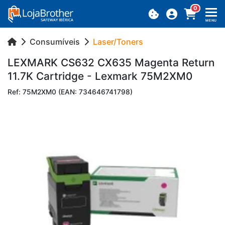
0
MENU
Consumíveis
Laser/Toners
LEX­MARK CS632 CX635 Ma­genta Re­turn
11.7K Car­tridge - Lex­mark 75M2XM0
Ref: 75M2XM0 (EAN: 734646741798)
Previous
Next