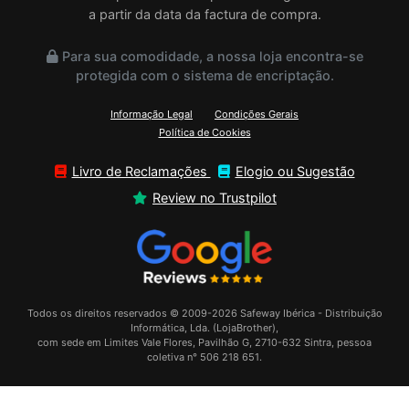
a partir da data da factura de compra.
Para sua comodidade, a nossa loja encontra-se
protegida com o sistema de encriptação.
Informação Legal
Condições Gerais
Política de Cookies
Livro de Reclamações
Elogio ou Sugestão
Review no Trustpilot
Todos os direitos reservados © 2009-2026 Safeway Ibérica - Distribuição
Informática, Lda. (LojaBrother),
com sede em Limites Vale Flores, Pavilhão G, 2710-632 Sintra, pessoa
coletiva n° 506 218 651.