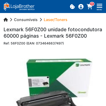
0
MENU
Consumíveis
Laser/Toners
Lex­mark 56F0Z00 uni­dade fo­to­con­du­tora
60000 pá­ginas - Lex­mark 56F0Z00
Ref: 56F0Z00 (EAN: 0734646637497)
Previous
Next