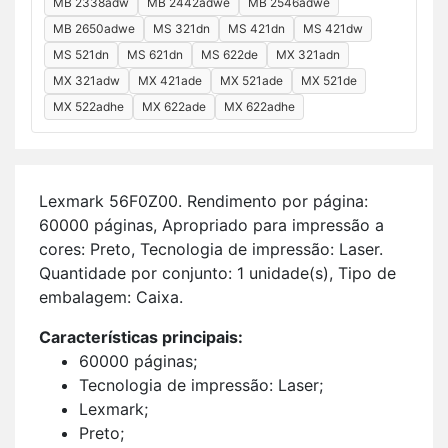
MB 2338adw
MB 2442adwe
MB 2546adwe
MB 2650adwe
MS 321dn
MS 421dn
MS 421dw
MS 521dn
MS 621dn
MS 622de
MX 321adn
MX 321adw
MX 421ade
MX 521ade
MX 521de
MX 522adhe
MX 622ade
MX 622adhe
Lex­mark 56F0Z00. Ren­di­mento por pá­gina:
60000 pá­ginas, Apro­priado para im­pressão a
cores: Preto, Tec­no­logia de im­pressão: Laser.
Quan­ti­dade por con­junto: 1 uni­dade(s), Tipo de
em­ba­lagem: Caixa.
Ca­rac­te­rís­ticas prin­ci­pais:
60000 pá­ginas;
Tec­no­logia de im­pressão: Laser;
Lex­mark;
Preto;