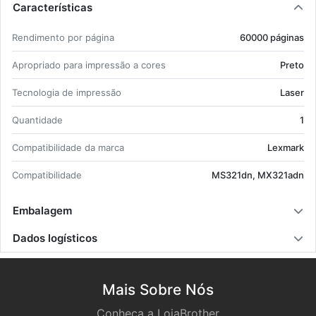
Características
Ren­di­mento por pá­gina
60000 pá­ginas
Apro­priado para im­pressão a cores
Preto
Tec­no­logia de im­pressão
Laser
Quan­ti­dade
1
Com­pa­ti­bi­li­dade da marca
Lex­mark
Com­pa­ti­bi­li­dade
MS321dn, MX321adn
Embalagem
Dados logísticos
Mais Sobre Nós
Conheça a LojaBrother