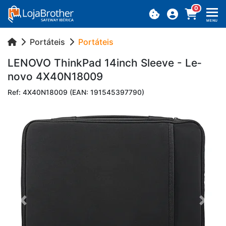
0
MENU
Portáteis
Portáteis
LE­NOVO ThinkPad 14inch Sleeve - Le­
novo 4X40N18009
Ref: 4X40N18009 (EAN: 191545397790)
Previous
Next