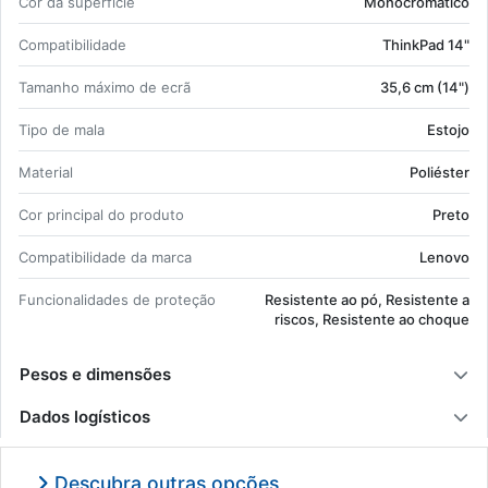
Cor da su­per­fície
Mo­no­cro­má­tico
Com­pa­ti­bi­li­dade
ThinkPad 14"
Ta­manho má­ximo de ecrã
35,6 cm (14")
Tipo de mala
Es­tojo
Ma­te­rial
Po­liéster
Cor prin­cipal do pro­duto
Preto
Com­pa­ti­bi­li­dade da marca
Le­novo
Fun­ci­o­na­li­dades de pro­teção
Re­sis­tente ao pó, Re­sis­tente a
riscos, Re­sis­tente ao choque
Pesos e dimensões
Dados logísticos
Descubra outras opções