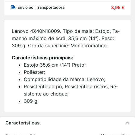
Envio por Transportadora
3,95 €
Le­novo 4X40N18009. Tipo de mala: Es­tojo, Ta­
manho má­ximo de ecrã: 35,6 cm (14"). Peso:
309 g. Cor da su­per­fície: Mo­no­cro­má­tico.
Ca­rac­te­rís­ticas prin­ci­pais:
Es­tojo 35,6 cm (14") Preto;
Po­liéster;
Com­pa­ti­bi­li­dade da marca: Le­novo;
Re­sis­tente ao pó, Re­sis­tente a riscos, Re­
sis­tente ao choque;
309 g.
Características