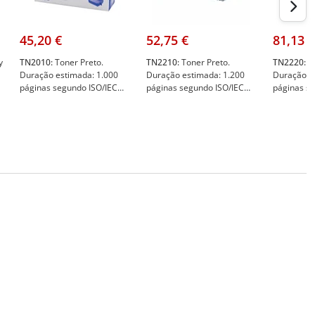
45,20 €
52,75 €
81,13 €
y
TN2010:
Toner Preto.
TN2210:
Toner Preto.
TN2220:
To
Duração estimada: 1.000
Duração estimada: 1.200
Duração e
páginas segundo ISO/IEC
páginas segundo ISO/IEC
páginas s
19752 - Brother TN2010
19752 - Brother TN2210
19752 - B