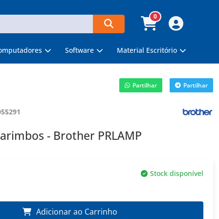
0
omputadores
Software
Material Escritório
Partilhar
Partilhar
055291
carimbos - Brother PRLAMP
Stock disponível
Adicionar ao Carrinho