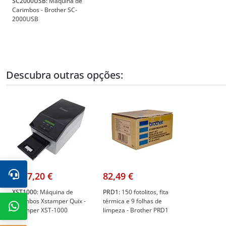
SC2000USB:
Máquina de
Carimbos - Brother SC-
2000USB
Descubra outras opções:
1267,20 €
82,49 €
XST1000:
Máquina de
PRD1:
150 fotolitos, fita
Carimbos Xstamper Quix -
térmica e 9 folhas de
Xstamper XST-1000
limpeza - Brother PRD1