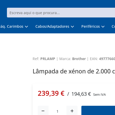
áq. Carimbos
Cabos/Adaptadores
Periféricos
C
Ref:
PRLAMP
|
Marca:
Brother
|
EAN:
4977766
Lâmpada de xénon de 2.000 
239,39 €
/
194,63 €
Sem IVA