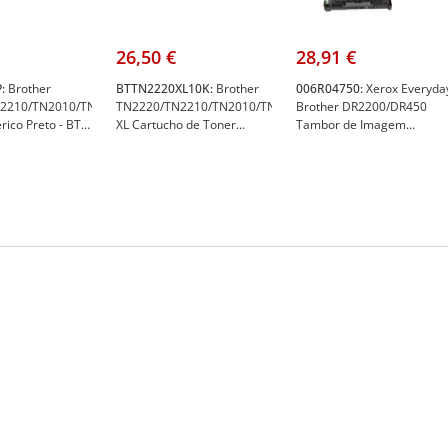
26,50 €
28,91 €
:
Brother
BTTN2220XL10K:
Brother
006R04750:
Xerox Everyda
2210/TN2010/TN450
TN2220/TN2210/TN2010/TN450
Brother DR2200/DR450
ico Preto - BT-
XL Cartucho de Toner
Tambor de Imagem
Genérico Preto - High
Genérico - Xerox
Capacity/Jumbo - BT-
006R04750
TN2220(XL)(10K)