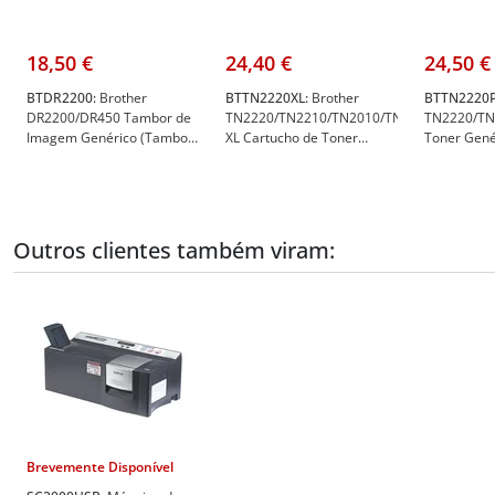
18,50 €
24,40 €
24,50 €
BTDR2200:
Brother
BTTN2220XL:
Brother
BTTN2220P
DR2200/DR450 Tambor de
TN2220/TN2210/TN2010/TN450
TN2220/TN
Imagem Genérico (Tambor)
XL Cartucho de Toner
Toner Genér
- BT-DR2200
Genérico Preto - High
TN2220(P)
Capacity/Jumbo - BT-
TN2220(XL)
Outros clientes também viram:
Brevemente Disponível