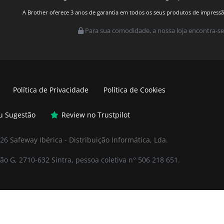
A Brother oferece 3 anos de garantia em todos os seus produtos de impressão.
Para sua comodidade, a nossa loja encontra-se
Política de Privacidade
Política de Cookies
ou Sugestão
Review no Trustpilot
026
Safeway Ibérica - Distribuição Informática, Lda.
ão G, 2710-632 Sintra, pessoa coletiva n° 506 218 651.