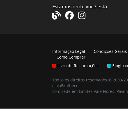
Estamos onde você está
Informação Legal
Condições Gerais
Como Comprar
Livro de Reclamações
Elogio 
Todos os direitos reservados © 2009-2
(LojaBrother)
com sede em Limites Vale Flores, Pavilh