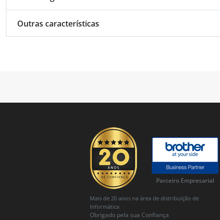
Outras características
Parceiro Empresarial
Mais de 20 anos na área de distribuíção de
Informática
Obrigado pela sua Confiança