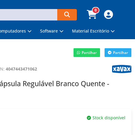
0
omputadores
Software
Material Escritório
Partilhar
Partilhar
AN:
4047443471062
psula Regulável Branco Quente -
Stock disponível