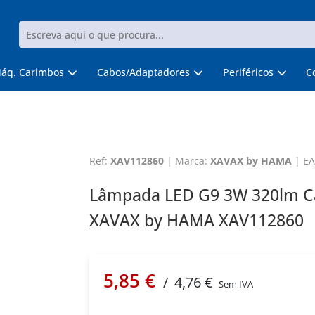
áq. Carimbos
Cabos/Adaptadores
Periféricos
C
Ref:
XAV112860
|
Marca:
XAVAX by HAMA
|
E
Lâmpada LED G9 3W 320lm Cá
XAVAX by HAMA XAV112860
5,85 €
/
4,76 €
Sem IVA