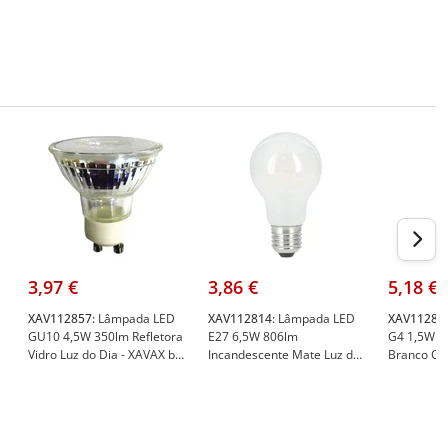
3,97 €
3,86 €
5,18 €
XAV112857:
Lâmpada LED
XAV112814:
Lâmpada LED
XAV11286
GU10 4,5W 350lm Refletora
E27 6,5W 806lm
G4 1,5W 1
Vidro Luz do Dia - XAVAX by
Incandescente Mate Luz do
Branco Qu
HAMA XAV112857
Dia - XAVAX by HAMA
HAMA XAV
XAV112814