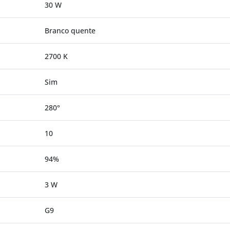
30 W
Branco quente
2700 K
Sim
280°
10
94%
3 W
G9