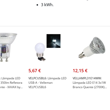
3 kWh.
5,67 €
12,15 €
:
Lâmpada LED
VELPCUSBL6:
Lâmpada LED
VELLAMPL31E14WW:
350lm Refletora
USB-A - Velleman
Lâmpada LED E14 3x1W
nte - XAVAX by
VELPCUSBL6
Branco Quente (2700K)
112858
230V - Velleman
VELLAMPL31E14WW