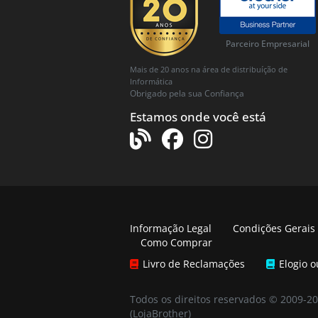
Parceiro Empresarial
Mais de 20 anos na área de distribuíção de
Informática
Obrigado pela sua Confiança
Estamos onde você está
Informação Legal
Condições Gerais
Como Comprar
Livro de Reclamações
Elogio 
Todos os direitos reservados © 2009-2
(LojaBrother)