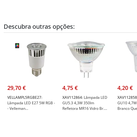
Descubra outras opções:
29,70 €
4,75 €
4,20 €
VELLAMPL5RGBE27:
XAV112864:
Lâmpada LED
XAV112858
Lâmpada LED E27 5W RGB -
GU5.3 4,3W 350lm
GU10 4,7W 
- Velleman
Refletora MR16 Vidro Br.
Branco Que
VELLAMPL5RGB/E27
Quente - XAVAX by HAMA
HAMA XAV
XAV112864