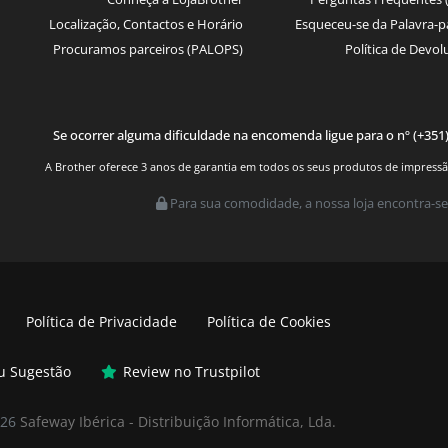
Localização, Contactos e Horário
Esqueceu-se da Palavra-p
Procuramos parceiros (PALOPS)
Política de Devol
Se ocorrer alguma dificuldade na encomenda ligue para o nº (+351
A Brother oferece 3 anos de garantia em todos os seus produtos de impressão.
Para sua comodidade, a nossa loja encontra-se
Política de Privacidade
Política de Cookies
ou Sugestão
Review no Trustpilot
026
Safeway Ibérica - Distribuição Informática, Lda.