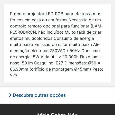
Po­tente pro­jector LED RGB para efeitos at­mos­
fé­ricos em casa ou em festas Ne­ces­sita de um
con­trolo re­moto op­ci­onal para fun­ci­onar (LAM­
PL5RGB/RCN, não in­cluído) Muito fácil de criar
efeitos mul­ti­co­lo­ridos Con­sumo de energia
muito baixo Emissão de calor muito baixa Ali­
men­tação eléc­trica: 230VAC / 50Hz Con­sumo
de energia: 5W Vida útil: > 10 000h Fluxo lu­mi­
noso: 50 lm Cas­quilho: E27 Di­men­sões: Ø50 x
86,90mm (ori­fício de mon­tagem Ø45mm) Peso:
97g
Descubra outras opções