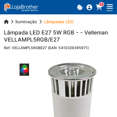
0
MENU
Iluminação
Lâmpadas LED
Lâm­pada LED E27 5W RGB - - Vel­leman
VEL­LAM­PL5RGB/E27
Ref: VELLAMPL5RGBE27 (EAN: 5410329395971)
Previous
Next