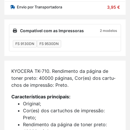
Envio por Transportadora
3,95 €
Compatível com as Impressoras
2 modelos
FS 9130DN
FS 9530DN
KYO­CERA TK-710. Ren­di­mento da pá­gina de
toner preto: 40000 pá­ginas, Cor(es) dos car­tu­
chos de im­pressão: Preto.
Ca­rac­te­rís­ticas prin­ci­pais:
Ori­ginal;
Cor(es) dos car­tu­chos de im­pressão:
Preto;
Ren­di­mento da pá­gina de toner preto: