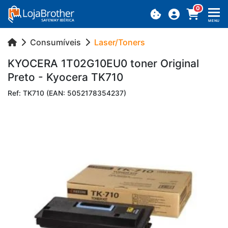
0
MENU
Consumíveis
Laser/Toners
KYO­CERA 1T02G10EU0 toner Ori­ginal
Preto - Kyo­cera TK710
Ref: TK710 (EAN: 5052178354237)
Previous
Next