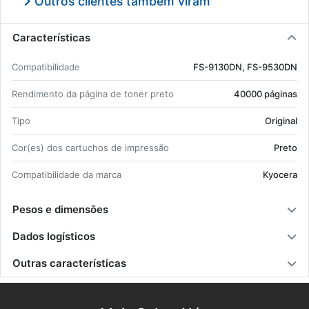
Outros clientes também viram
Características
Com­pa­ti­bi­li­dade
FS-9130DN, FS-9530DN
Ren­di­mento da pá­gina de toner preto
40000 pá­ginas
Tipo
Ori­ginal
Cor(es) dos car­tu­chos de im­pressão
Preto
Com­pa­ti­bi­li­dade da marca
Kyo­cera
Pesos e dimensões
Dados logísticos
Outras características