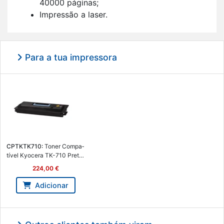
40000 pá­ginas;
Im­pressão a laser.
Para a tua impressora
CPTKTK710:
Toner Com­pa­
tível Kyo­cera TK-710 Preto
1T02G10EU0 40000 Pág. -
224,00 €
Com­pa­tivel CPT-KTK710
Adicionar