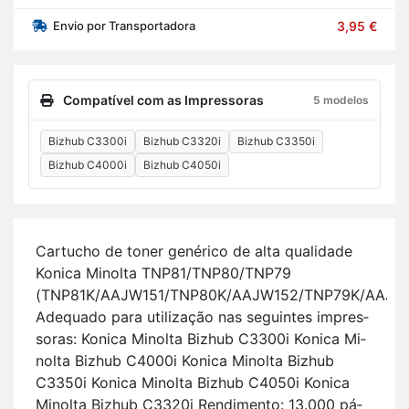
Envio por Transportadora
3,95 €
Compatível com as Impressoras
5 modelos
Bizhub C3300i
Bizhub C3320i
Bizhub C3350i
Bizhub C4000i
Bizhub C4050i
Car­tucho de toner ge­né­rico de alta qua­li­dade
Ko­nica Mi­nolta TNP81/TNP80/TNP79
(TNP81K/AAJW151/TNP80K/AAJW152/TNP79K/AAJW
Ade­quado para uti­li­zação nas se­guintes im­pres­
soras: Ko­nica Mi­nolta Bizhub C3300i Ko­nica Mi­
nolta Bizhub C4000i Ko­nica Mi­nolta Bizhub
C3350i Ko­nica Mi­nolta Bizhub C4050i Ko­nica
Mi­nolta Bizhub C3320i Ren­di­mento: 13.000 pá­