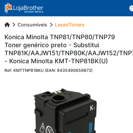
Consumíveis
Laser/Toners
Ko­nica Mi­nolta TNP81/TNP80/TNP79
Toner ge­né­rico preto - Subs­titui
TNP81K/AAJW151/TNP80K/AAJW152/TNP
- Ko­nica Mi­nolta KMT-TNP81BK(U)
Ref: KMTTNP81BKU (EAN: 8435490659872)