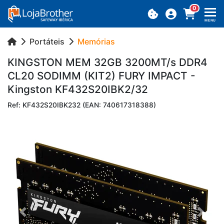
0
MENU
Portáteis
Memórias
KINGSTON MEM 32GB 3200MT/s DDR4
CL20 SO­DIMM (KIT2) FURY IM­PACT -
Kingston KF432S20IBK2/32
Ref: KF432S20IBK232 (EAN: 740617318388)
Previous
Next