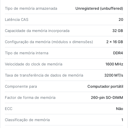
1.2 V;
Tipo de me­mória ar­ma­ze­nada
Un­re­gis­tered (un­buf­fered)
Intel Ex­treme Me­mory Pro­file (XMP).
La­tência CAS
20
Ca­pa­ci­dade da me­mória in­cor­po­rada
32 GB
Con­fi­gu­ração da me­mória (mó­dulos x di­men­sões)
2 x 16 GB
Tipo de me­mória in­terna
DDR4
Ve­lo­ci­dade do clock de me­mória
1600 MHz
Taxa de trans­fe­rência de dados de me­mória
3200 MT/s
Com­po­nente para
Com­pu­tador por­tátil
Factor de forma de me­mória
260-pin SO-DIMM
ECC
Não
Clas­si­fi­cação de me­mória
1