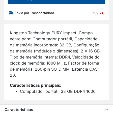
Envio por Transportadora
3,95 €
Kingston Te­ch­no­logy FURY Im­pact. Com­po­
nente para: Com­pu­tador por­tátil, Ca­pa­ci­dade
da me­mória in­cor­po­rada: 32 GB, Con­fi­gu­ração
da me­mória (mó­dulos x di­men­sões): 2 x 16 GB,
Tipo de me­mória in­terna: DDR4, Ve­lo­ci­dade do
clock de me­mória: 1600 MHz, Factor de forma
de me­mória: 260-pin SO-DIMM, La­tência CAS:
20.
Ca­rac­te­rís­ticas prin­ci­pais:
Com­pu­tador por­tátil 32 GB DDR4 1600
MHz;
260-pin SO-DIMM 2 x 16 GB;
La­tência CAS: 20;
Características