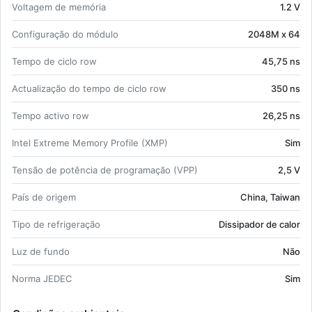
Vol­tagem de me­mória
1.2 V
Con­fi­gu­ração do mó­dulo
2048M x 64
Tempo de ciclo row
45,75 ns
Ac­tu­a­li­zação do tempo de ciclo row
350 ns
Tempo ac­tivo row
26,25 ns
Intel Ex­treme Me­mory Pro­file (XMP)
Sim
Tensão de po­tência de pro­gra­mação (VPP)
2,5 V
País de origem
China, Taiwan
Tipo de re­fri­ge­ração
Dis­si­pador de calor
Luz de fundo
Não
Norma JEDEC
Sim