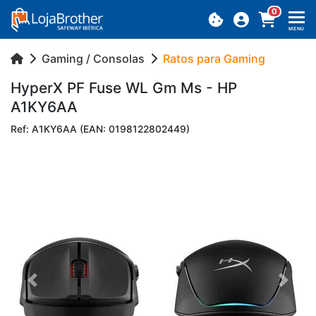
0
MENU
Gaming / Consolas
Ratos para Gaming
Hy­perX PF Fuse WL Gm Ms - HP
A1KY6AA
Ref: A1KY6AA (EAN: 0198122802449)
Previous
Next