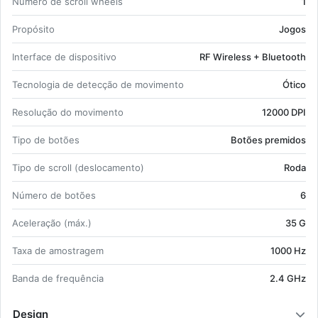
Nú­mero de scroll wheels
1
Fonte de ali­men­tação: Ba­te­rias;
1 AAA.
Pro­pó­sito
Jogos
In­ter­face de dis­po­si­tivo
RF Wi­re­less + Blu­e­tooth
Tec­no­logia de de­tecção de mo­vi­mento
Ótico
Re­so­lução do mo­vi­mento
12000 DPI
Tipo de bo­tões
Bo­tões pre­midos
Tipo de scroll (des­lo­ca­mento)
Roda
Nú­mero de bo­tões
6
Ace­le­ração (máx.)
35 G
Taxa de amos­tragem
1000 Hz
Banda de frequência
2.4 GHz
Design