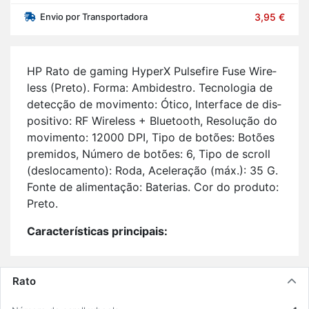
Envio por Transportadora
3,95 €
HP Rato de ga­ming Hy­perX Pul­se­fire Fuse Wi­re­
less (Preto). Forma: Am­bi­destro. Tec­no­logia de
de­tecção de mo­vi­mento: Ótico, In­ter­face de dis­
po­si­tivo: RF Wi­re­less + Blu­e­tooth, Re­so­lução do
mo­vi­mento: 12000 DPI, Tipo de bo­tões: Bo­tões
pre­midos, Nú­mero de bo­tões: 6, Tipo de scroll
(des­lo­ca­mento): Roda, Ace­le­ração (máx.): 35 G.
Fonte de ali­men­tação: Ba­te­rias. Cor do pro­duto:
Preto.
Ca­rac­te­rís­ticas prin­ci­pais:
Jogos Ótico 12000 DPI Preto;
Am­bi­destro RF Wi­re­less + Blu­e­tooth;
Tipo de scroll (des­lo­ca­mento): Roda Nú­
Rato
mero de bo­tões: 6;