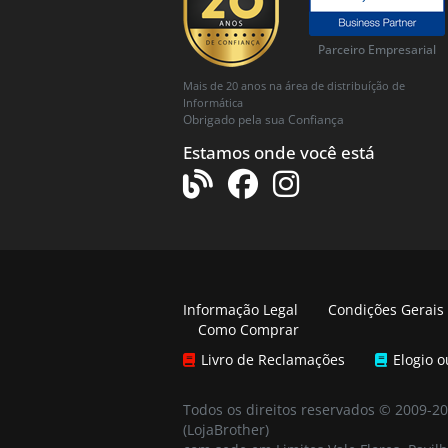
Parceiro Empresarial
Mais de 20 anos na área de distribuíção de
Informática
Obrigado pela sua Confiança
Estamos onde você está
Informação Legal
Condições Gerais
Como Comprar
Livro de Reclamações
Elogio 
Todos os direitos reservados © 2009-2
(LojaBrother)