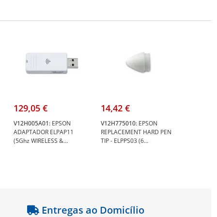
129,05 €
14,42 €
V12H005A01:
EPSON
V12H775010:
EPSON
ADAPTADOR ELPAP11
REPLACEMENT HARD PEN
(5Ghz WIRELESS &
TIP - ELPPS03 (6
MIRACAST) - Epson
UNIDADES) - Epson
V12H005A01
V12H775010
Entregas ao Domicílio