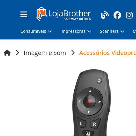
Consumíveis
Impressoras
Scanners
M
Imagem e Som
Acessórios Videopro