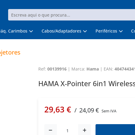
áq. Carimbos
Cabos/Adaptadores
Periféricos
C
jetores
Ref:
00139916
|
Marca:
Hama
|
EAN:
40474434
HAMA X-Pointer 6in1 Wireles
29,63 €
/
24,09 €
Sem IVA