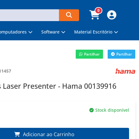
0
omputadores
Software
Material Escritório
Partilhar
Partilhar
11457
s Laser Presenter - Hama 00139916
Stock disponível
Adicionar ao Carrinho