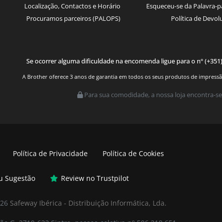
Localização, Contactos e Horário
Esqueceu-se da Palavra-p
Procuramos parceiros (PALOPS)
Política de Devol
Se ocorrer alguma dificuldade na encomenda ligue para o nº (+351
A Brother oferece 3 anos de garantia em todos os seus produtos de impressão.
Para sua comodidade, a nossa loja encontra-se
Política de Privacidade
Política de Cookies
ou Sugestão
Review no Trustpilot
026
Safeway Ibérica - Distribuição Informática, Lda.