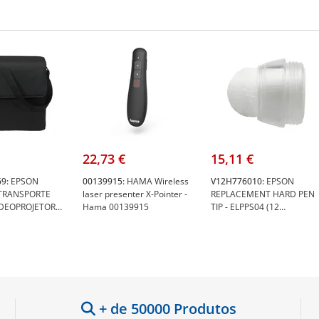
22,73 €
15,11 €
9:
EPSON
00139915:
HAMA Wireless
V12H776010:
EPSON
TRANSPORTE
laser presenter X-Pointer -
REPLACEMENT HARD PEN
IDEOPROJETOR
Hama 00139915
TIP - ELPPS04 (12
 - Epson
UNIDADES) - Epson
69
V12H776010
+ de 50000 Produtos