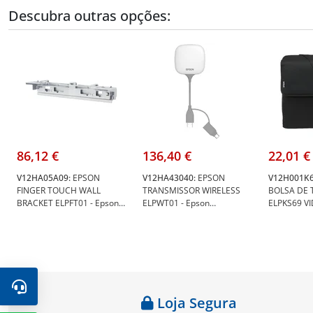
Descubra outras opções:
86,12 €
136,40 €
22,01 €
V12HA05A09:
EPSON
V12HA43040:
EPSON
V12H001K6
FINGER TOUCH WALL
TRANSMISSOR WIRELESS
BOLSA DE 
BRACKET ELPFT01 - Epson
ELPWT01 - Epson
ELPKS69 V
V12HA05A09
V12HA43040
EB-U05/S41
V12H001K
Loja Segura