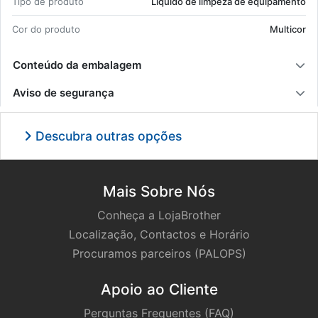
Tipo de pro­duto
Lí­quido de lim­peza de equi­pa­mento
Cor do pro­duto
Mul­ticor
Conteúdo da embalagem
Aviso de segurança
Descubra outras opções
Mais Sobre Nós
Conheça a LojaBrother
Localização, Contactos e Horário
Procuramos parceiros (PALOPS)
Apoio ao Cliente
Perguntas Frequentes (FAQ)