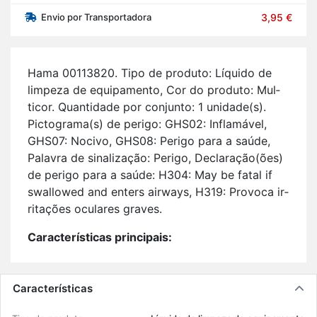
Envio por Transportadora
3,95 €
Hama 00113820. Tipo de pro­duto: Lí­quido de
lim­peza de equi­pa­mento, Cor do pro­duto: Mul­
ticor. Quan­ti­dade por con­junto: 1 uni­dade(s).
Pic­to­grama(s) de pe­rigo: GHS02: In­fla­mável,
GHS07: No­civo, GHS08: Pe­rigo para a saúde,
Pa­lavra de si­na­li­zação: Pe­rigo, De­cla­ração(ões)
de pe­rigo para a saúde: H304: May be fatal if
swal­lowed and en­ters airways, H319: Pro­voca ir­
ri­ta­ções ocu­lares graves.
Ca­rac­te­rís­ticas prin­ci­pais:
Lí­quido de lim­peza de equi­pa­mento;
Mul­ticor;
1 uni­dade(s).
Características