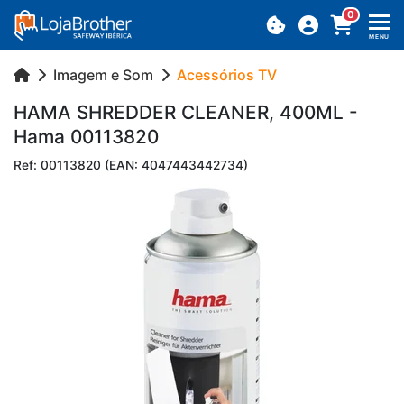
0
MENU
Imagem e Som
Acessórios TV
HAMA SH­REDDER CLE­ANER, 400ML -
Hama 00113820
Ref: 00113820 (EAN: 4047443442734)
Previous
Next