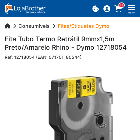
0
MENU
Consumíveis
Fitas/Etiquetas Dymo
Fita Tubo Termo Re­trátil 9mmx1,5m
Preto/Ama­relo Rhino - Dymo 12718054
Ref: 12718054 (EAN: 071701180544)
Previous
Next