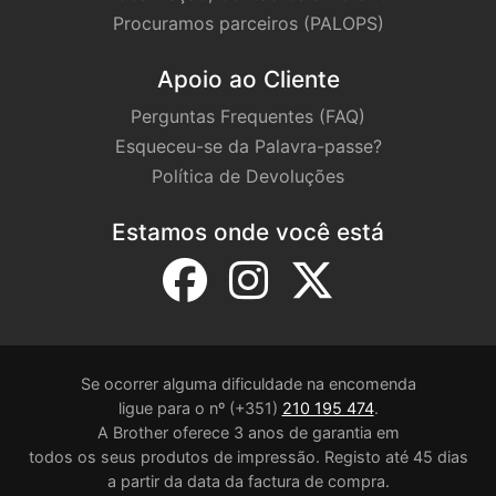
ex­ternas são feitas de ma­te­riais 100% re­ci­clados
Procuramos parceiros (PALOPS)
A em­ba­lagem (manga) é feita de ma­te­riais
mistos que são 80% re­ci­clados e cer­ti­fi­cados
Apoio ao Cliente
pelo FSC Texto preto sobre fundo ama­relo 9
Perguntas Frequentes (FAQ)
mm de lar­gura 1,5 me­tros de com­pri­mento Cabo
Esqueceu-se da Palavra-passe?
re­co­men­dado: Ø 1,73 mm a 3,73 mm Equi­pa­
mentos com­pa­tí­veis: Dymo ILP 219 Dymo Rhino
Política de Devoluções
3000 Dymo Rhino 4200 Dymo Rhino 5000
Dymo Rhino 5200 Dymo Rhino 5200 + Soft­Case
Estamos onde você está
Dymo Rhino 5200 Se­ries Dymo Rhino 6000
Dymo Rhi­nopro 5000
Se ocorrer alguma dificuldade na encomenda
ligue para o nº (+351)
210 195 474
.
A Brother oferece 3 anos de garantia em
todos os seus produtos de impressão. Registo até 45 dias
a partir da data da factura de compra.