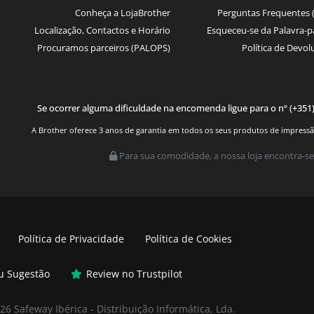
Conheça a LojaBrother
Perguntas Frequentes 
Localização, Contactos e Horário
Esqueceu-se da Palavra-p
Procuramos parceiros (PALOPS)
Política de Devol
Se ocorrer alguma dificuldade na encomenda ligue para o nº (+351
A Brother oferece 3 anos de garantia em todos os seus produtos de impressão.
Para sua comodidade, a nossa loja encontra-se
Política de Privacidade
Política de Cookies
ou Sugestão
Review no Trustpilot
026
Safeway Ibérica - Distribuição Informática, Lda.