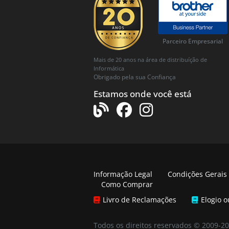
Parceiro Empresarial
Mais de 20 anos na área de distribuíção de
Informática
Obrigado pela sua Confiança
Estamos onde você está
Informação Legal
Condições Gerais
Como Comprar
Livro de Reclamações
Elogio 
Todos os direitos reservados © 2009-2