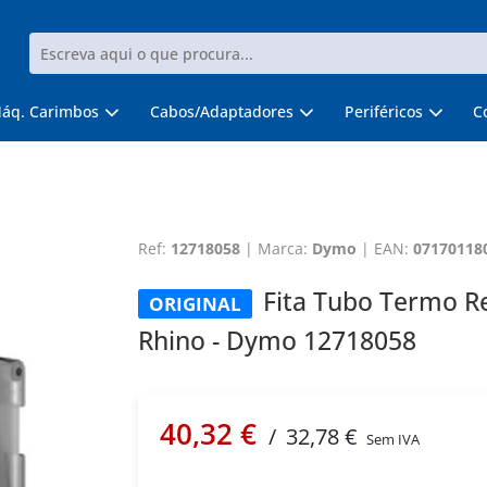
áq. Carimbos
Cabos/Adaptadores
Periféricos
C
Ref:
12718058
|
Marca:
Dymo
|
EAN:
07170118
Fita Tubo Termo R
ORIGINAL
Rhino - Dymo 12718058
40,32 €
/
32,78 €
Sem IVA