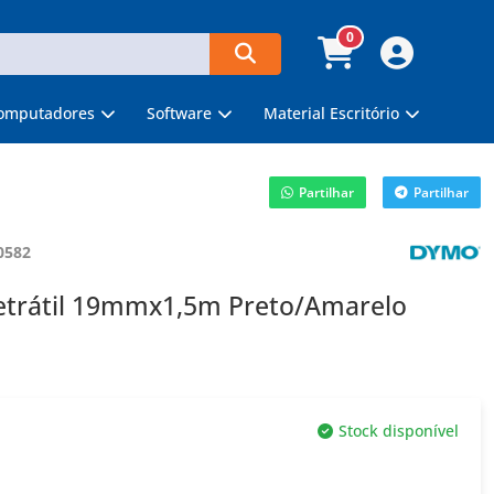
0
omputadores
Software
Material Escritório
Partilhar
Partilhar
0582
etrátil 19mmx1,5m Preto/Amarelo
Stock disponível