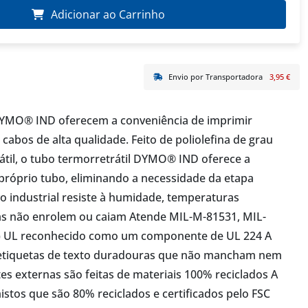
Adicionar ao Carrinho
Envio por Transportadora
3,95 €
 DYMO® IND oferecem a conveniência de imprimir
cabos de alta qualidade. Feito de poliolefina de grau
átil, o tubo termorretrátil DYMO® IND oferece a
próprio tubo, eliminando a necessidade da etapa
vo industrial resiste à humidade, temperaturas
etas não enrolem ou caiam Atende MIL-M-81531, MIL-
 3) UL reconhecido como um componente de UL 224 A
a etiquetas de texto duradouras que não mancham nem
 externas são feitas de materiais 100% reciclados A
stos que são 80% reciclados e certificados pelo FSC