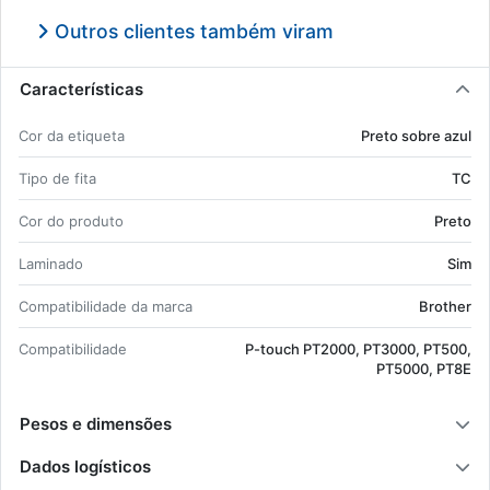
Outros clientes também viram
Características
Cor da eti­queta
Preto sobre azul
Tipo de fita
TC
Cor do pro­duto
Preto
La­mi­nado
Sim
Com­pa­ti­bi­li­dade da marca
Brother
Com­pa­ti­bi­li­dade
P-touch PT2000, PT3000, PT500,
PT5000, PT8E
Pesos e dimensões
Dados logísticos