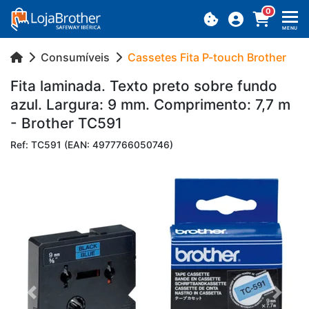
0
MENU
Consumíveis
Cassetes Fita P-touch Brother
Fita la­mi­nada. Texto preto sobre fundo
azul. Lar­gura: 9 mm. Com­pri­mento: 7,7 m
- Brother TC591
Ref: TC591 (EAN: 4977766050746)
Previous
Next