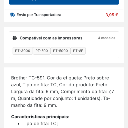
Envio por Transportadora
3,95 €
Compatível com as Impressoras
4 modelos
PT-3000
PT-500
PT-5000
PT-8E
Brother TC-591. Cor da eti­queta: Preto sobre
azul, Tipo de fita: TC, Cor do pro­duto: Preto.
Lar­gura da fita: 9 mm, Com­pri­mento da fita: 7,7
m, Quan­ti­dade por con­junto: 1 uni­dade(s). Ta­
manho da fita: 9 mm.
Ca­rac­te­rís­ticas prin­ci­pais:
Tipo de fita: TC;