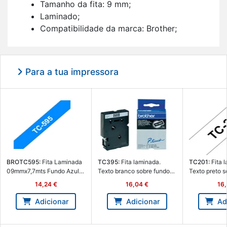
Ta­manho da fita: 9 mm;
La­mi­nado;
Com­pa­ti­bi­li­dade da marca: Brother;
Cor da eti­queta: Preto sobre azul;
Lar­gura da fita: 9 mm;
Quan­ti­dade por con­junto: 1 uni­dade(s).
Para a tua impressora
BROTC595:
Fita La­mi­nada
TC395:
Fita la­mi­nada.
TC201:
Fita l
09mmx7,7mts Fundo Azul /
Texto branco sobre fundo
Texto preto s
Texto Branco - Brother
preto. Lar­gura: 9 mm. Com­
branco. Lar­g
14,24 €
16,04 €
16,
BROTC595
pri­mento: 7,7 m - Brother
Com­pri­mento
TC395
Brother TC2
Adicionar
Adicionar
Ad