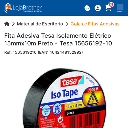
0
MENU
Material de Escritório
Colas e Fitas Adesivas
Fita Ade­siva Tesa Iso­la­mento Elé­trico
15mmx10m Preto - Tesa 15656192-10
Ref: 1565619210 (EAN: 4042448152992)
Previous
Next