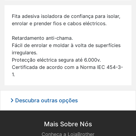
Fita ade­siva iso­la­dora de con­fi­ança para isolar,
en­rolar e prender fios e cabos eléc­tricos.
Re­tar­da­mento anti-chama.
Fácil de en­rolar e moldar à volta de su­per­fí­cies
ir­re­gu­lares.
Pro­tecção eléc­trica se­gura até 6.000v.
Cer­ti­fi­cada de acordo com a Norma IEC 454-3-
1.
Descubra outras opções
Mais Sobre Nós
Conheça a LojaBrother