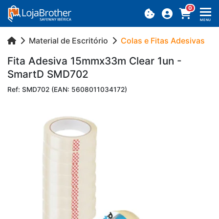
0
MENU
Material de Escritório
Colas e Fitas Adesivas
Fita Ade­siva 15mmx33m Clear 1un -
SmartD SMD702
Ref: SMD702 (EAN: 5608011034172)
Previous
Next