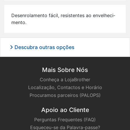
De­sen­ro­la­mento fácil, re­sis­tentes ao en­ve­lhe­ci­
mento.
Descubra outras opções
Mais Sobre Nós
Conheça a LojaBrother
Localização, Contactos e Horário
Procuramos parceiros (PALOPS)
Apoio ao Cliente
Perguntas Frequentes (FAQ)
Esqueceu-se da Palavra-passe?