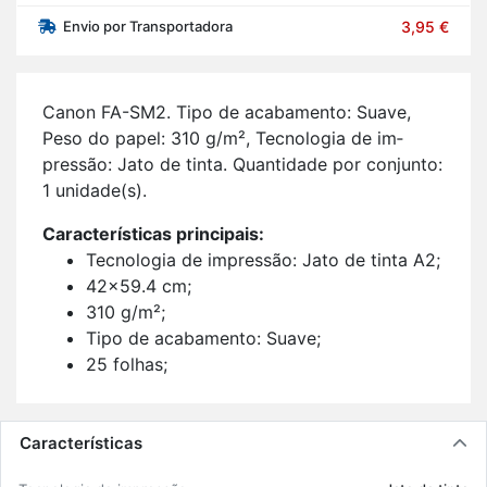
Envio por Transportadora
3,95 €
Canon FA-SM2. Tipo de aca­ba­mento: Suave,
Peso do papel: 310 g/m², Tec­no­logia de im­
pressão: Jato de tinta. Quan­ti­dade por con­junto:
1 uni­dade(s).
Ca­rac­te­rís­ticas prin­ci­pais:
Tec­no­logia de im­pressão: Jato de tinta A2;
42x59.4 cm;
310 g/m²;
Tipo de aca­ba­mento: Suave;
25 fo­lhas;
Branco.
Características