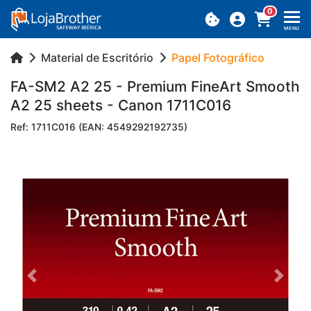
0
MENU
Material de Escritório
Papel Fotográfico
FA-SM2 A2 25 - Pre­mium Fi­neArt Smooth
A2 25 sheets - Canon 1711C016
Ref: 1711C016 (EAN: 4549292192735)
Previous
Next