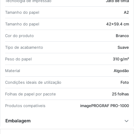
Tec­no­logia de im­pressão
Jato de tinta
Ta­manho do papel
A2
Ta­manho do papel
42x59.4 cm
Cor do pro­duto
Branco
Tipo de aca­ba­mento
Suave
Peso do papel
310 g/m²
Ma­te­rial
Al­godão
Con­di­ções ideais de uti­li­zação
Foto
Fo­lhas de papel por pa­cote
25 fo­lhas
Pro­dutos com­pa­tí­veis
ima­ge­PRO­GRAF PRO-1000
Embalagem