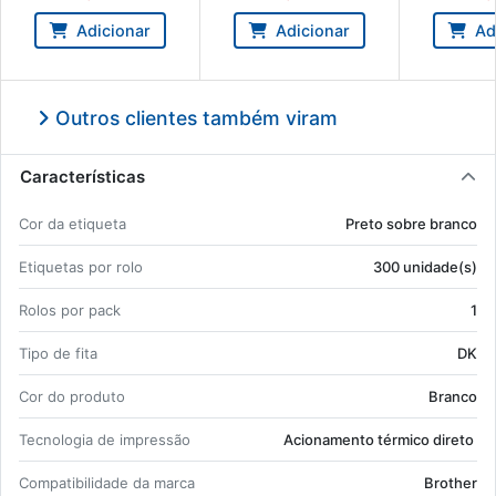
quetas brancas de 17 x 54
brancas de 1
mm - Brother DK11204
Brother DK1
Adicionar
Adicionar
Ad
Outros clientes também viram
Características
Cor da eti­queta
Preto sobre branco
Eti­quetas por rolo
300 uni­dade(s)
Rolos por pack
1
Tipo de fita
DK
Cor do pro­duto
Branco
Tec­no­logia de im­pressão
Aci­o­na­mento tér­mico di­reto
Com­pa­ti­bi­li­dade da marca
Brother