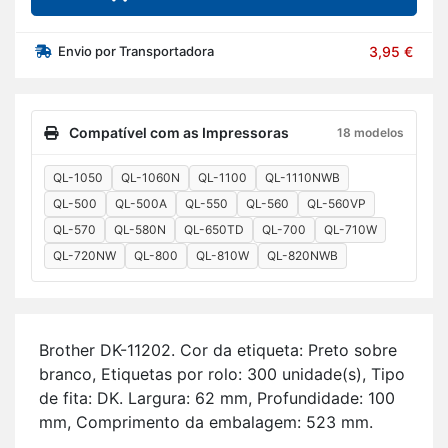
Envio por Transportadora
3,95 €
Compatível com as Impressoras
18 modelos
QL-1050
QL-1060N
QL-1100
QL-1110NWB
QL-500
QL-500A
QL-550
QL-560
QL-560VP
QL-570
QL-580N
QL-650TD
QL-700
QL-710W
QL-720NW
QL-800
QL-810W
QL-820NWB
Brother DK-11202. Cor da eti­queta: Preto sobre
branco, Eti­quetas por rolo: 300 uni­dade(s), Tipo
de fita: DK. Lar­gura: 62 mm, Pro­fun­di­dade: 100
mm, Com­pri­mento da em­ba­lagem: 523 mm.