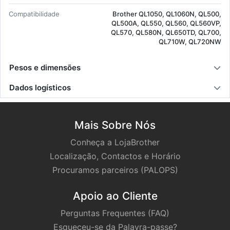
Com­pa­ti­bi­li­dade
Brother QL1050, QL1060N, QL500,
QL500A, QL550, QL560, QL560VP,
QL570, QL580N, QL650TD, QL700,
QL710W, QL720NW
Pesos e dimensões
Dados logísticos
Mais Sobre Nós
Conheça a LojaBrother
Localização, Contactos e Horário
Procuramos parceiros (PALOPS)
Apoio ao Cliente
Perguntas Frequentes (FAQ)
Esqueceu-se da Palavra-passe?