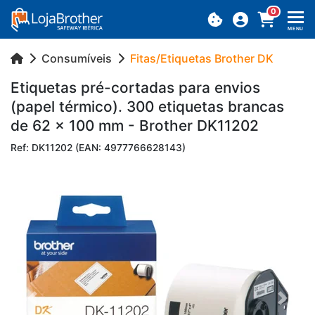
0
MENU
Consumíveis
Fitas/Etiquetas Brother DK
Eti­quetas pré-cor­tadas para en­vios
(papel tér­mico). 300 eti­quetas brancas
de 62 x 100 mm - Brother DK11202
Ref: DK11202 (EAN: 4977766628143)
Previous
Next