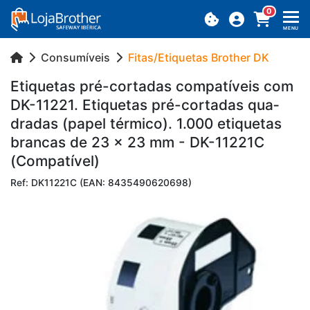
0
MENU
Consumíveis
Fitas/Etiquetas Brother DK
Eti­quetas pré-cor­tadas com­pa­tí­veis com
DK-11221. Eti­quetas pré-cor­tadas qua­
dradas (papel tér­mico). 1.000 eti­quetas
brancas de 23 x 23 mm - DK-11221C
(Com­pa­tível)
Ref: DK11221C (EAN: 8435490620698)