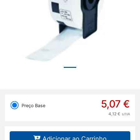
Previous
Next
5,07 €
Preço Base
4,12 €
s/IVA
Adicionar ao Carrinho