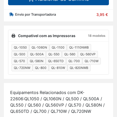
Envio por Transportadora
3,95 €
Compatível com as Impressoras
18 modelos
QL-1050
QL-1060N
QL-1100
QL-1110NWB
QL-500
QL-500A
QL-550
QL-560
QL-560VP
QL-570
QL-580N
QL-650TD
QL-700
QL-710W
QL-720NW
QL-800
QL-810W
QL-820NWB
Equi­pa­mentos Re­la­ci­o­nados com DK-
22606:QL1050 / QL1060N / QL500 / QL500A /
QL550 / QL560 / QL560VP / QL570 / QL580N /
QL650TD / QL700 / QL710W / QL720NW