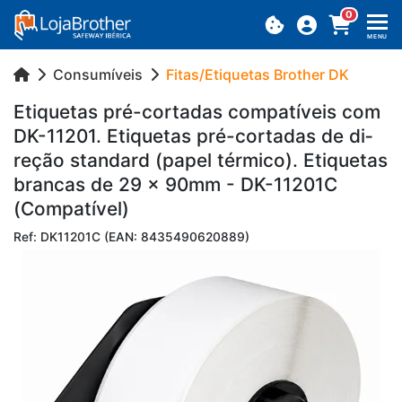
0
MENU
Consumíveis
Fitas/Etiquetas Brother DK
Eti­quetas pré-cor­tadas com­pa­tí­veis com
DK-11201. Eti­quetas pré-cor­tadas de di­
reção stan­dard (papel tér­mico). Eti­quetas
brancas de 29 x 90mm - DK-11201C
(Com­pa­tível)
Ref: DK11201C (EAN: 8435490620889)