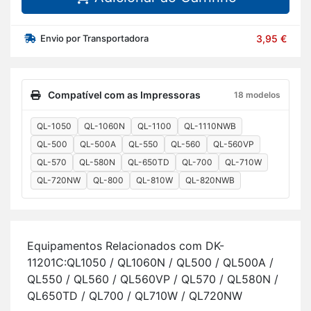
Envio por Transportadora
3,95 €
Compatível com as Impressoras
18 modelos
QL-1050
QL-1060N
QL-1100
QL-1110NWB
QL-500
QL-500A
QL-550
QL-560
QL-560VP
QL-570
QL-580N
QL-650TD
QL-700
QL-710W
QL-720NW
QL-800
QL-810W
QL-820NWB
Equi­pa­mentos Re­la­ci­o­nados com DK-
11201C:QL1050 / QL1060N / QL500 / QL500A /
QL550 / QL560 / QL560VP / QL570 / QL580N /
QL650TD / QL700 / QL710W / QL720NW