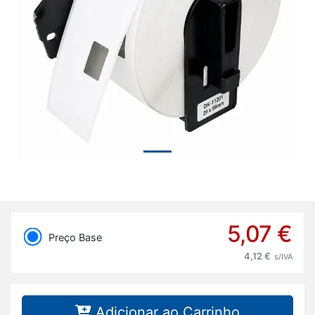
Previous
Next
5,07 €
Preço Base
4,12 €
s/IVA
Adicionar ao Carrinho