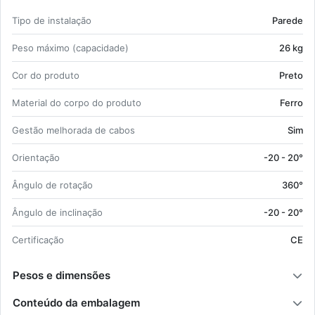
Tipo de ins­ta­lação
Pa­rede
Peso má­ximo (ca­pa­ci­dade)
26 kg
Cor do pro­duto
Preto
Ma­te­rial do corpo do pro­duto
Ferro
Gestão me­lho­rada de cabos
Sim
Ori­en­tação
-20 - 20°
Ân­gulo de ro­tação
360°
Ân­gulo de in­cli­nação
-20 - 20°
Cer­ti­fi­cação
CE
Pesos e dimensões
Conteúdo da embalagem