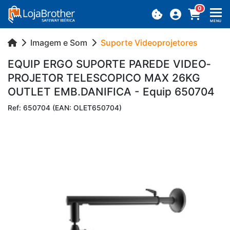
0
MENU
Imagem e Som
Suporte Videoprojetores
EQUIP ERGO SU­PORTE PA­REDE VI­DE­O­
PRO­JETOR TE­LES­CO­PICO MAX 26KG
OU­TLET EMB.​DANIFICA - Equip 650704
Ref: 650704 (EAN: OLET650704)
Previous
Next