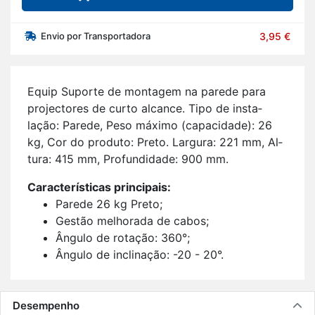
Envio por Transportadora
3,95 €
Equip Su­porte de mon­tagem na pa­rede para
pro­jec­tores de curto al­cance. Tipo de ins­ta­
lação: Pa­rede, Peso má­ximo (ca­pa­ci­dade): 26
kg, Cor do pro­duto: Preto. Lar­gura: 221 mm, Al­
tura: 415 mm, Pro­fun­di­dade: 900 mm.
Ca­rac­te­rís­ticas prin­ci­pais:
Pa­rede 26 kg Preto;
Gestão me­lho­rada de cabos;
Ân­gulo de ro­tação: 360°;
Ân­gulo de in­cli­nação: -20 - 20°.
Desempenho