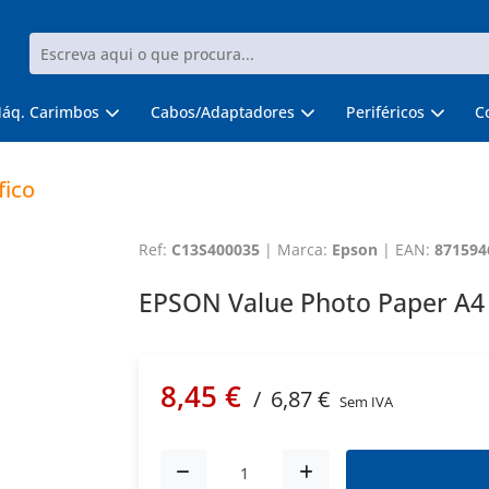
áq. Carimbos
Cabos/Adaptadores
Periféricos
C
fico
Ref:
C13S400035
|
Marca:
Epson
|
EAN:
871594
EPSON Value Photo Paper A4 
8,45 €
/
6,87 €
Sem IVA