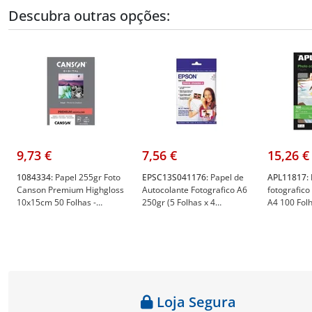
Descubra outras opções:
9,73 €
7,56 €
15,26 €
1084334:
Papel 255gr Foto
EPSC13S041176:
Papel de
APL11817:
Canson Premium Highgloss
Autocolante Fotografico A6
fotografico
10x15cm 50 Folhas -
250gr (5 Folhas x 4
A4 100 Folh
Canson 1084334
Envelopes) (SO41176) -
APL11817
Epson EPSC13S041176
Loja Segura