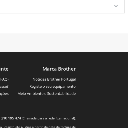
ente
Marca Brother
(FAQ)
Notícias Brother Portugal
asse?
Registe o seu equipamento
uções
Meio Ambiente e Sustentabilidade
) 210 195 474
.
(Chamada para a rede fixa nacional)
 Registo até 45 dias a partir da data da factura de