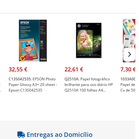
32,55 €
22,61 €
7,30 €
C13S042535:
EPSON Photo
Q2510A:
Papel fotográfico
1033A002:
t
Paper Glossy A3+ 20 sheet -
brilhante para uso diário HP
Papel de A
Epson C13S042535
Q2510A 100 folhas A4
Cx de 50 f
200gsm - HP Q2510A
Canon 10
Entregas ao Domicílio