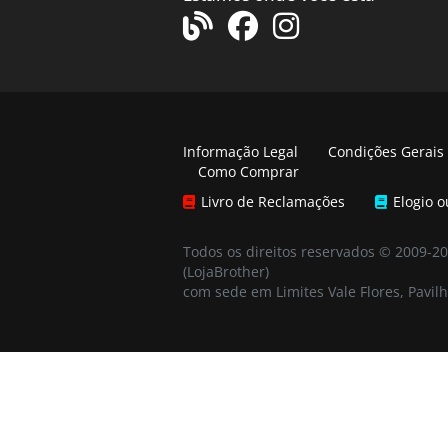
Informação Legal
Condições Gerais
Como Comprar
Livro de Reclamações
Elogio 
Todos os direitos reservados © 2009-2
(LojaBrother)
com sede em Limites Vale Flores, Pavilh