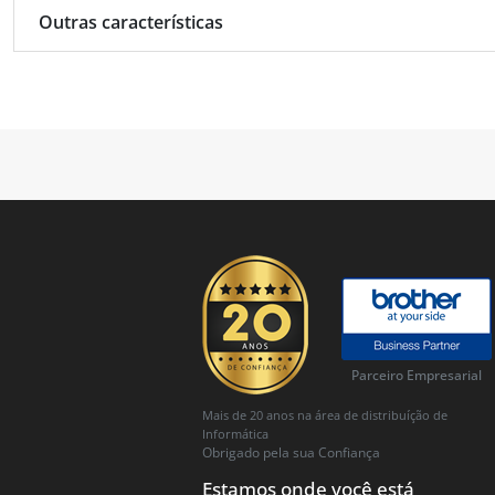
Outras características
Parceiro Empresarial
Mais de 20 anos na área de distribuíção de
Informática
Obrigado pela sua Confiança
Estamos onde você está