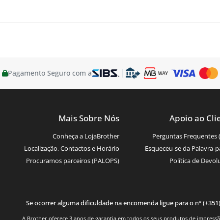
Pagamento Seguro com a
Mais Sobre Nós
Apoio ao Cli
Conheça a LojaBrother
Perguntas Frequentes 
Localização, Contactos e Horário
Esqueceu-se da Palavra-p
Procuramos parceiros (PALOPS)
Política de Devol
Se ocorrer alguma dificuldade na encomenda ligue para o nº (+351
A Brother oferece 3 anos de garantia em todos os seus produtos de impressão.