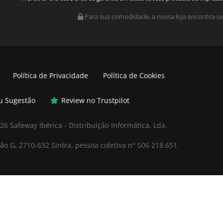
Para sua comodidade, a nossa loja encontra-se
Política de Privacidade
Política de Cookies
ou Sugestão
Review no Trustpilot
026
Safeway Ibérica - Distribuição Informática, Lda.
ão G, 2710-632 Sintra, pessoa coletiva n° 506 218 651.