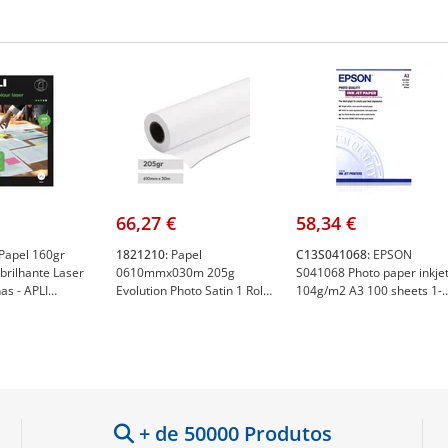
66,27 €
58,34 €
Papel 160gr
1821210:
Papel
C13S041068:
EPSON
 brilhante Laser
0610mmx030m 205g
S041068 Photo paper inkje
as - APLI
Evolution Photo Satin 1 Rolo
104g/m2 A3 100 sheets 1-
- Evolution 1821210
pack - Epson C13S041068
+ de 50000 Produtos