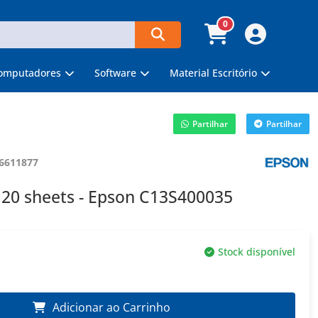
0
omputadores
Software
Material Escritório
Partilhar
Partilhar
6611877
20 sheets - Epson C13S400035
Stock disponível
Adicionar ao Carrinho